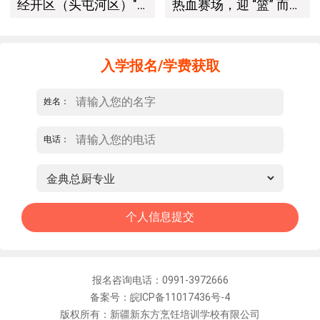
经开区（头屯河区）"3+10"公共就业服务进校园暨新疆新东方烹饪学校人才双选会+校企签约仪式圆满举行
热血赛场，迎 “篮” 而上｜新疆新东方烹饪学校篮球赛进行中！以技筑梦，乐享青春
入学报名/学费获取
姓名：
电话：
报名咨询电话：0991-3972666
备案号：皖ICP备11017436号-4
版权所有：新疆新东方烹饪培训学校有限公司