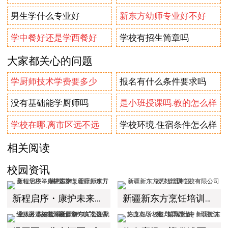
男生学什么专业好
新东方幼师专业好不好
学中餐好还是学西餐好
学校有招生简章吗
大家都关心的问题
学厨师技术学费要多少
报名有什么条件要求吗
没有基础能学厨师吗
是小班授课吗.教的怎么样
学校在哪.离市区远不远
学校环境.住宿条件怎么样
相关阅读
校园资讯
新程启序・康护未来｜新疆新东方烹饪学校举办中医康复理疗师班开幕仪式！
新疆新东方烹饪培训学校有限公司教学管理制度