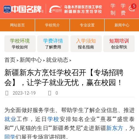
学
学
5
制
费
网站首页
学校简介
专业设置
新闻中心
学校环境
学费详情
入学须知
短期培训
学校如何
了解费用
报名指南
创业帮扶
首页
新闻中心
就业动态
>
>
>
新疆新东方烹饪学校召开【专场招聘
会】，让学子就业无忧，赢在校园！
2023-12-19
0
为全面做好服务学生、帮助学生了解企业信息、推进
就业
工作，近日
学校
安排知名企业‘“熹慕”“盛世泰
和”“八尾猫的生日”“新疆希梵尼”走进新疆
新东方
，为
同学
们展开专场宣讲招聘。