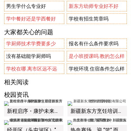
男生学什么专业好
新东方幼师专业好不好
学中餐好还是学西餐好
学校有招生简章吗
大家都关心的问题
学厨师技术学费要多少
报名有什么条件要求吗
没有基础能学厨师吗
是小班授课吗.教的怎么样
学校在哪.离市区远不远
学校环境.住宿条件怎么样
相关阅读
校园资讯
新程启序・康护未来｜新疆新东方烹饪学校举办中医康复理疗师班开幕仪式！
新疆新东方烹饪培训学校有限公司教学管理制度
经开区（头屯河区）"3+10"公共就业服务进校园暨新疆新东方烹饪学校人才双选会+校企签约仪式圆满举行
热血赛场，迎 “篮” 而上｜新疆新东方烹饪学校篮球赛进行中！以技筑梦，乐享青春