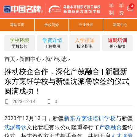
学
学
4
制
费
网站首页
学校简介
专业设置
新闻中心
学校环境
学费详情
入学须知
短期培训
学校如何
了解费用
报名指南
创业帮扶
首页
新闻中心
就业动态
>
>
>
推动校企合作，深化产教融合 | 新疆新
东方烹饪学校与新疆沈派餐饮签约仪式
圆满成功！
2023-12-14
0
2023年12月13日，新疆
新东方烹饪
培训
学校
与新疆
沈派餐饮
文化管理有限公司
隆重举行了
产教融合
签约
仪式，标志着双方正式携手合作，共同开启
人才培养