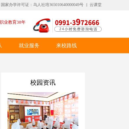
国家办学许可证：乌人社培365010640000049号
云课堂
职业教育
38
年
队
就业服务
来校路线
校园资讯