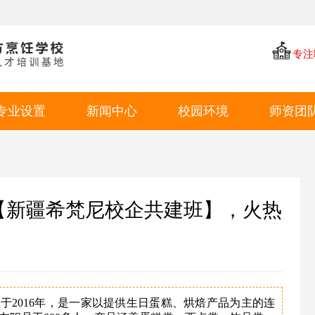
专注
专业设置
新闻中心
校园环境
师资团
中餐专业
学厨资讯
学校环境
西点专业
学校新闻
教学环境
西餐专业
就业动态
学生风采
【新疆希梵尼校企共建班】，火热
特色短期
就业环境
学生作品
于2016年，是一家以提供生日蛋糕、烘焙产品为主的连