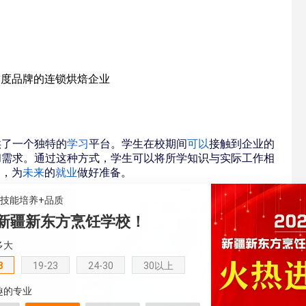
誉度品牌的连锁烘焙企业
供了一个独特的
学习
平台。学生在校期间
可以
接触到企业的
和需求。通过这种方式，学生可以将所学知识与实际工作相
力，为
未来
的
就业
做好准备。
+技能培养+品质
新疆新东方烹饪学校！
多大
8
19-23
24-30
30以上
趣的专业