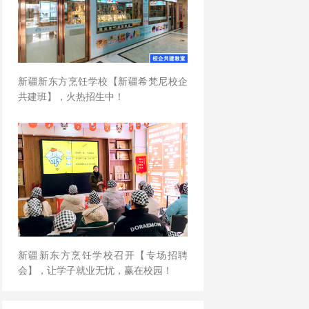
新疆新东方烹饪学校【新疆希梵尼校企
共建班】，火热招生中！
新疆新东方烹饪学校召开【专场招聘
会】，让学子就业无忧，赢在校园！