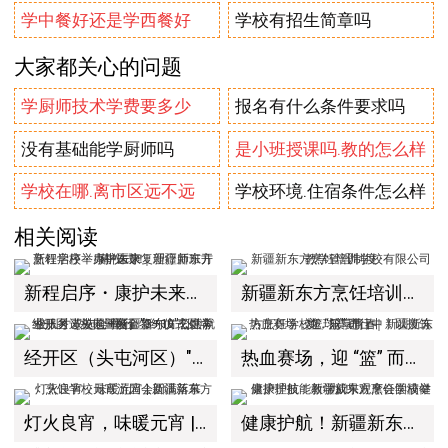
学中餐好还是学西餐好
学校有招生简章吗
大家都关心的问题
学厨师技术学费要多少
报名有什么条件要求吗
没有基础能学厨师吗
是小班授课吗.教的怎么样
学校在哪.离市区远不远
学校环境.住宿条件怎么样
相关阅读
新程启序・康护未来｜新疆新东方烹饪学校举办中医康复理疗师班开幕仪式！
新疆新东方烹饪培训学校有限公司教学管理制度
经开区（头屯河区）"3+10"公共就业服务进校园暨新疆新东方烹饪学校人才双选会+校企签约仪式圆满举行
热血赛场，迎 “篮” 而上｜新疆新东方烹饪学校篮球赛进行中！以技筑梦，乐享青春
灯火良宵，味暖元宵 | 新疆新东方烹饪学校元宵游园会圆满落幕
健康护航！新疆新东方烹饪学校健康护理技能教学成果观摩会圆满举办！