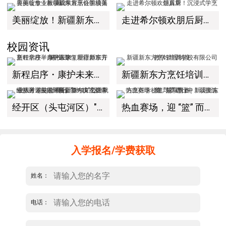
美丽绽放！新疆新东方烹饪学校美容美妆专业教学成果展示会圆满落幕！
走进希尔顿欢朋后厨！沉浸式学烹饪真章
校园资讯
新程启序・康护未来｜新疆新东方烹饪学校举办中医康复理疗师班开幕仪式！
新疆新东方烹饪培训学校有限公司教学管理制度
经开区（头屯河区）"3+10"公共就业服务进校园暨新疆新东方烹饪学校人才双选会+校企签约仪式圆满举行
热血赛场，迎 “篮” 而上｜新疆新东方烹饪学校篮球赛进行中！以技筑梦，乐享青春
入学报名/学费获取
姓名：
电话：