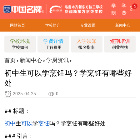
学
学
5
制
费
网站首页
学校简介
专业设置
新闻中心
学校环境
学费详情
入学须知
短期培训
学校如何
了解费用
报名指南
创业帮扶
首页
新闻中心
学厨资讯
>
>
>
初中生可以学烹饪吗？学烹饪有哪些好
处
2025-04-25
0
## 标题：
初中
生
可以
学
烹饪
吗？学烹饪有哪些好处
### 引言：