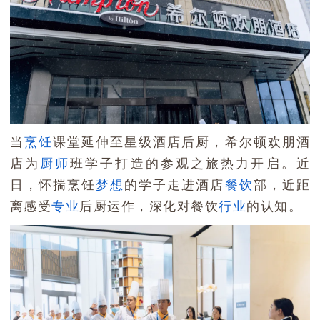
当
烹饪
课堂延伸至星级酒店后厨，希尔顿欢朋酒
店为
厨师
班学子打造的参观之旅热力开启。近
日，怀揣烹饪
梦想
的学子走进酒店
餐饮
部，近距
离感受
专业
后厨运作，深化对餐饮
行业
的认知。