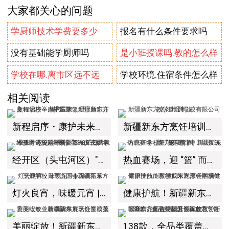
大家都关心的问题
学厨师技术学费要多少
报名有什么条件要求吗
没有基础能学厨师吗
是小班授课吗.教的怎么样
学校在哪.离市区远不远
学校环境.住宿条件怎么样
相关阅读
新程启序・康护未来｜新疆新东方烹饪学校举办中医康复理疗师班开幕仪式！
新疆新东方烹饪培训学校有限公司教学管理制度
经开区（头屯河区）"3+10"公共就业服务进校园暨新疆新东方烹饪学校人才双选会+校企签约仪式圆满举行
热血赛场，迎 “篮” 而上｜新疆新东方烹饪学校篮球赛进行中！以技筑梦，乐享青春
灯火良宵，味暖元宵 | 新疆新东方烹饪学校元宵游园会圆满落幕
健康护航！新疆新东方烹饪学校健康护理技能教学成果观摩会圆满举办！
美丽绽放！新疆新东方烹饪学校美容美妆专业教学成果展示会圆满落幕！
138款，全品类覆盖！新东方烹饪教育精品面包特训营圆满收官，新疆新东方师资硬核升级赋能教学！