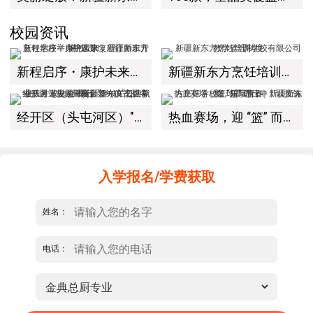
校园资讯
新程启序・康护未来｜新疆新东方烹饪学校举办中医康复理疗师班开幕仪式！
新疆新东方烹饪培训学校有限公司教学管理制度
经开区（头屯河区）"3+10"公共就业服务进校园暨新疆新东方烹饪学校人才双选会+校企签约仪式圆满举行
热血赛场，迎 “篮” 而上｜新疆新东方烹饪学校篮球赛进行中！以技筑梦，乐享青春
入学报名/学费获取
姓名：
电话：