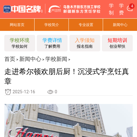
学
学
4
制
费
网站首页
学校简介
专业设置
新闻中心
学校环境
学费详情
入学须知
短期培训
学校如何
了解费用
报名指南
创业帮扶
首页
新闻中心
学校新闻
>
>
>
走进希尔顿欢朋后厨！沉浸式学烹饪真
章
2025-12-16
0