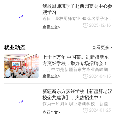
旨，践行“以赛促学、以赛促练”理念，
受专业后厨运作，深化对餐饮行业的
我校厨师班学子赴西园宴会中心参
既是对学子技能的检验，也是对新疆
认知。穿过明亮用餐区，后厨透明玻
观学习
传统美食
璃橱窗瞬间吸引学子目光 —— 整洁的
近日，我校厨师专业 40 余名学子怀揣
操作动线、分类明确的食材存储区、
求知热忱，走进西园宴会中心开展沉
2025-12-16
查看全文>
规整的厨具，尽显国际品牌专业标
浸式参观活动，从浪漫精致的婚礼主
准。从食材采购 “溯源体系” 到冷链存
题宴会厅到高效规范的后厨操作区，
储 “温度管控”，细致拆解食品安全管
全方位感受餐饮企业的运作模式与行
理环节，解说员说到“食材是菜品灵
就业动态
业匠心。活动开始，学子们在工作人
查看更多>
魂，
员带领下走进婚礼主题宴会厅。水晶
七十七万年·中国菜走进新疆新东
吊顶折射出柔和光芒，淡粉色花艺缠
方烹饪学校，举办专场招聘会！
绕着仪式台，餐桌中央的定制摆件与
四月中旬是新疆新东方毕业高峰期，
餐具相得益彰，营造出浪漫氛围。 学
新疆新东方招聘活动工作全面启动，
子们围在餐桌旁，仔细观察餐具摆放
查看全文>
2024-04-15
新疆新东方携手七十七万年·中国菜开
顺序，不时提问 “200 人婚宴如何保证
办校园专场招聘会，七十七万年·中国
新疆新东方烹饪学校【新疆胖老汉
菜招聘代表亲赴新疆新东方校园，为
校企共建班】，火热招生中！
即将毕业的中餐准毕业生开展企业专
作为一所厨师职业培训学校，新疆新
场招聘会。七十七万年·中国菜由新疆
东方烹饪学校不断深化校企合作模
七十七万年科技有限公司荣誉管理，
2024-01-25
查看全文>
式，开办了胖老汉校企定向班，使同
位于新疆乌鲁木齐市北京南路358号大