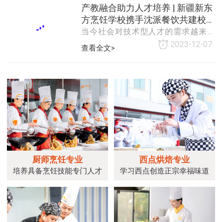
人才培养的新篇章。双方在签约前共
产教融合助力人才培养 | 新疆新东
同参观了
方烹饪学校携手沈派餐饮共建校企
当今社会对技术型人才的需求越来越
合作新篇章！
迫切。作为一所专业的职业技术学
2023-12-07
查看全文>
校，我们肩负着为社会培养具备专业
技能的youxiu人才的使命。为了更好地
满足市场需求，提升学生的实践能力
和就业竞争力，新疆
厨师烹饪专业
西点烘焙专业
培养具备烹饪技能专门人才
学习西点创造正宗幸福味道