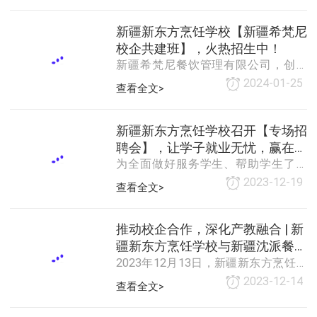
学们在校学习期间就能了解用人企业
成国际大厦一至四层，总餐位共计
的企业文化和用人标准，从而更加明
1000余位，面积11200多平方米，拥
新疆新东方烹饪学校【新疆希梵尼
确就业方向，提前做
有独立宴会厅和商务餐厅及各式典雅
校企共建班】，火热招生中！
新疆希梵尼餐饮管理有限公司，创立
于2016年，是一家以提供生日蛋糕、
2024-01-25
查看全文>
烘焙产品为主的连锁加工、零售企
业。现有门店36家，在职员工800多
人，产品涵盖蛋糕类、西点类、饮品
新疆新东方烹饪学校召开【专场招
类、面包类
聘会】，让学子就业无忧，赢在校
为全面做好服务学生、帮助学生了解
园！
企业信息、推进就业工作，近日学校
2023-12-19
查看全文>
安排知名企业‘“熹慕”“盛世泰和”“八尾猫
的生日”“新疆希梵尼”走进新疆新东
方，为同学们展开专场宣讲招聘。为
推动校企合作，深化产教融合 | 新
吸引
疆新东方烹饪学校与新疆沈派餐饮
2023年12月13日，新疆新东方烹饪培
签约仪式圆满成功！
训学校与新疆沈派餐饮文化管理有限
2023-12-14
查看全文>
公司隆重举行了产教融合签约仪式，
标志着双方正式携手合作，共同开启