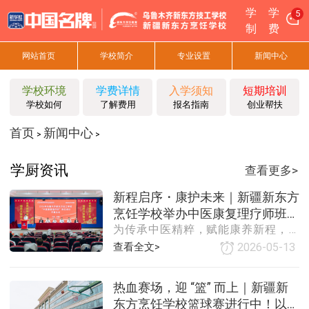
学
学
5
制
费
网站首页
学校简介
专业设置
新闻中心
学校环境
学费详情
入学须知
短期培训
学校如何
了解费用
报名指南
创业帮扶
首页
新闻中心
>
>
学厨资讯
查看更多>
新程启序・康护未来｜新疆新东方
烹饪学校举办中医康复理疗师班开
为传承中医精粹，赋能康养新程，近
幕仪式！
日，新疆新东方烹饪学校综合专业中
查看全文>
2026-05-13
医康复理疗师（选修）开班典礼在新
华互联网学校大讲堂圆满举行。学校
热血赛场，迎 “篮” 而上｜新疆新
领导、特聘中医讲师、全体参训学员
东方烹饪学校篮球赛进行中！以技
齐聚一堂，共同见证这一重要时刻。