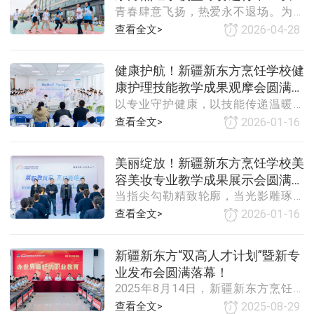
青春肆意飞扬，热爱永不退场。为丰
本次建班，旨在提升学生专业技能、
筑梦，乐享青春
富校园文化生活，缓解日常学习压
夯实理论基础、强化实操能力，助力
查看全文>
2026-04-28
力，增强班级凝聚力与协作能力，近
学子掌握一技之长，契合大健康产业
日，新疆新东方烹饪学校热血篮球赛
人才需求，拓宽就业发展道路。典礼
健康护航！新疆新东方烹饪学校健
正式开赛。全校学子踊跃参与，在球
在庄重热烈的氛围中拉开帷幕，主持
康护理技能教学成果观摩会圆满举
场之上挥洒汗水、奋力拼搏，一场速
人依次介绍到场领导与嘉宾，明确课
以专业守护健康，以技能传递温暖！
度与力量、团结与默契的青春对决精
办！
程学习规划与培养
这场聚焦实用健康护理技能的展示盛
彩上演。随着仪式现场气氛热烈、秩
查看全文>
2026-01-16
宴，不仅展现了学子们的专业素养，
序井然。全体参赛队伍列队入场，步
更传递了科学护理的重要理念，现场
伐整齐、精神抖擞，展现出昂扬向上
美丽绽放！新疆新东方烹饪学校美
氛围温馨而热烈～新疆新东方烹饪学
的青春风貌。随后，运动员代表、裁
容美妆专业教学成果展示会圆满落
校始终秉持“专业与产业同频共振、教
判代表依次上台宣誓，承诺严格遵守
当指尖勾勒精致轮廓，当光影雕琢无
学与生产深度融合”的办学模式，此次
幕！
赛事规则，秉持公平
瑕肌肤，新疆新东方烹饪学校精心打
健康护理技能观摩会，正是学校拓展
查看全文>
2026-01-16
造的美容美妆艺术与管理主题活动，
技能培养维度、助力学子全面发展的
已圆满落幕！学校始终践行“专业与产
生动实践。活动旨在通过技能展示，
新疆新东方“双高人才计划”暨新专
业同频共振、教学与生产深度融合”的
检验教学成果，为学子搭建交流学习
业发布会圆满落幕！
办学模式，此次活动既是学子们的技
的平台。新疆新东方烹饪学校领导亲
2025年8月14日，新疆新东方烹饪学
能汇报，更是学校多元化技能培养成
临现场致辞，
校一场聚焦“双高人才计划”暨新专业发
果的生动展现。现场细腻的基础护
查看全文>
2025-08-29