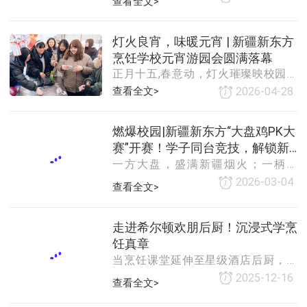
查看全文>
选会暨校企签约仪式盛大举行！政府
现有的教学资源，在此基础上实施各
领导、院校领导、百余家优质企业代
专业教学计划。2、教学计划要具有较
表、全校师生及媒体达人齐聚现场，
强的操作性，开篇要对教材及教学活
灯火良宵，味暖元宵 | 新疆新东方
共同见证技能就业高光时刻，为学子
动进行总体的分析设计。措施要具
烹饪学校元宵游园会圆满落幕
未来保驾护航！本次活动紧扣国家“技
体、严谨、实用
正月十五,春意动，灯火璀璨映校园。
能照亮前程”计划，以 “深化产教融
为传承中华传统节日文化，丰富学子
查看全文>
2026-04-28
合、精准对接就业” 为核心，搭建企业
校园生活，在元宵佳节来临之际，新
与学子高效沟通平台，让学子足不出
疆新东方烹饪学校精心筹备了元宵游
校就能对接优质岗位，让企业精准选
燃爆校园|新疆新东方“大盘鸡PK大
园会。全校师生齐聚一堂，在欢声笑
聘技能人才，真正实现校企共赢
赛”开赛！学子同台竞技，解锁新
语中猜灯谜、品美食、玩游戏，沉浸
一方大盘，盛满新疆烟火；一柄炒
式感受元宵佳节的喜庆氛围，也让匠
疆风味天花板
勺，尽显厨技锋芒！近日，新疆新东
心与年味在校园里撞了个满怀。本次
2026-03-04
查看全文>
方烹饪学校“匠心传味·大盘鸡PK大
游园会结合学校烹饪专业特色，设置
赛”火热开赛，我校学子同台竞技、各
多个主题档口，让师生在体验民俗的
展所长，用精湛厨艺演绎新疆大盘鸡
同时，感受美食技艺的魅力。食堂楼
走进希尔顿欢朋后厨！沉浸式学烹
的独特魅力，上演了一场舌尖上的厨
前，摆满了学子们亲手制作的元宵主
饪真章
林盛宴。大盘鸡作为新疆特色美食标
题西点、糖艺作
当烹饪课堂延伸至星级酒店后厨，希
杆，承载着深厚地域文化，其烹饪技
尔顿欢朋酒店为厨师班学子打造的参
2025-12-16
查看全文>
法更是对厨师基本功的全面考验。本
观之旅热力开启。近日，怀揣烹饪梦
次大赛以“守正创新、匠心传味”为宗
想的学子走进酒店餐饮部，近距离感