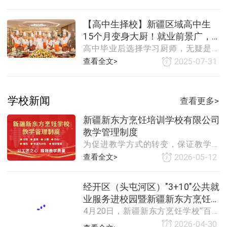
布会的盛会在此隆重举行。本次活动
理、灵动的妆容打造、创意十足的美
旨在展示学校在培养双高（高技能、
甲作品悉数精彩呈现，沉浸式互动体
【高中生择校】新疆区域高中生
高学历）人才方面的卓越成果与显著
验也让氛围热力满满～新疆新东方烹
15个月变身大厨！就业前景广，
优势，吸引更多优秀学子投身烹饪专
饪学校领导亲临现场致辞，深入解读
高中毕业后选择学习厨师，无疑是为
业学习，为餐饮行业输送高质量复合
市场需求大，薪资待遇好！
本次活动“以展
自己的职业生涯铺设了一条充满机遇
型人才。活动当天，新疆新东方烹饪
查看全文>
2025-07-31
与希望的道路。这一选择蕴含着多重
学校校长助理刘玉虎、校区主任邓光
优势，为未来的就业市场奠定了坚实
强、教务处主任刘光鉴等嘉宾齐聚一
的基础。拥有一技之长让我们更加自
堂。他们的出席为活动增添了浓厚的
学校新闻
查看更多>
信。烹饪不仅仅是一种技能，更是一
学术氛围和行业权威性。活动中，学
种生活态度。当我们能够用双手创造
生代表
新疆新东方烹饪培训学校有限公司
出美味的食物，那种满足感会让我们
教学管理制度
从内而外散发出一种迷人的自信。这
为促进教学方式的转变，保证教学质
种自信不仅体现在我们的言谈举止
量的提高，使课堂教学有序、民主、
查看全文>
2026-05-12
中，更融入了我们的生活态度和价值
和谐、扎实，进而实现知识与技能、
观。在经济层面，烹饪技能也能为我
过程与方法、情感态度与价值观的三
们带来丰厚的回报。
经开区（头屯河区）"3+10"公共就
维目标，特制定教学管理制度。一、
业服务进校园暨新疆新东方烹饪学
计划1、学期初，教研组长要组织教师
4月20日，新疆新东方烹饪学校“百企
学习本专业的课程标准，系统地研究
校人才双选会+校企签约仪式圆满
千岗・职通未来”2026 春季大型人才双
本专业教材的特点，认真分析学情和
举行
2026-04-30