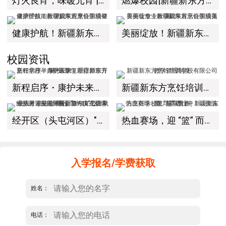
灯火良宵，味暖元宵 | 新疆新东方烹饪学校元宵游园会圆满落幕
燃爆校园|新疆新东方“大盘鸡PK大赛”开赛！学子同台竞技，解锁新疆风味天花板
健康护航！新疆新东方烹饪学校健康护理技能教学成果观摩会圆满举办！
美丽绽放！新疆新东方烹饪学校美容美妆专业教学成果展示会圆满落幕！
校园资讯
新程启序・康护未来｜新疆新东方烹饪学校举办中医康复理疗师班开幕仪式！
新疆新东方烹饪培训学校有限公司教学管理制度
经开区（头屯河区）"3+10"公共就业服务进校园暨新疆新东方烹饪学校人才双选会+校企签约仪式圆满举行
热血赛场，迎 “篮” 而上｜新疆新东方烹饪学校篮球赛进行中！以技筑梦，乐享青春
入学报名/学费获取
姓名：
电话：