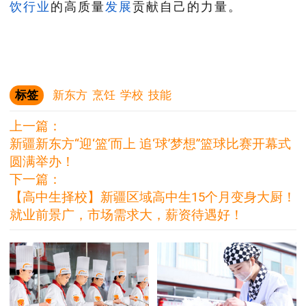
饮
行业
的高质量
发展
贡献自己的力量。
标签
新东方
烹饪
学校
技能
上一篇：
新疆新东方“迎‘篮’而上 追‘球’梦想”篮球比赛开幕式
圆满举办！
下一篇：
【高中生择校】新疆区域高中生15个月变身大厨！
就业前景广，市场需求大，薪资待遇好！