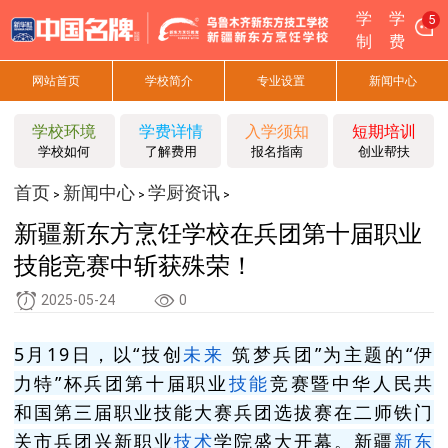
学
学
7
制
费
网站首页
学校简介
专业设置
新闻中心
学校环境
学费详情
入学须知
短期培训
学校如何
了解费用
报名指南
创业帮扶
首页
新闻中心
学厨资讯
>
>
>
新疆新东方烹饪学校在兵团第十届职业
技能竞赛中斩获殊荣！
2025-05-24
0
5月19日，以“技创
未来
筑梦兵团”为主题的“伊
力特”杯兵团第十届职业
技能
竞赛暨中华人民共
和国第三届职业技能大赛兵团选拔赛在二师铁门
关市兵团兴新职业
技术
学院盛大开幕。新疆
新东