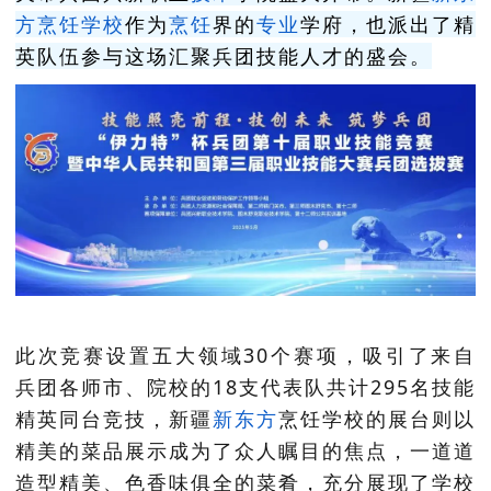
方烹饪
学校
作为
烹饪
界的
专业
学府，也派出了精
英队伍参与这场汇聚兵团技能人才的盛会。
此次竞赛设置五大领域30个赛项，吸引了来自
兵团各师市、院校的18支代表队共计295名技能
精英同台竞技，
新疆
新东方
烹饪学校的展台则以
精美的菜品展示成为了众人瞩目的焦点，一道道
造型精美、色香味俱全的菜肴，充分展现了学校