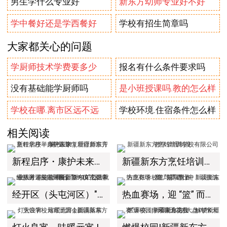
男生学什么专业好
新东方幼师专业好不好
学中餐好还是学西餐好
学校有招生简章吗
大家都关心的问题
学厨师技术学费要多少
报名有什么条件要求吗
没有基础能学厨师吗
是小班授课吗.教的怎么样
学校在哪.离市区远不远
学校环境.住宿条件怎么样
相关阅读
新程启序・康护未来｜新疆新东方烹饪学校举办中医康复理疗师班开幕仪式！
新疆新东方烹饪培训学校有限公司教学管理制度
经开区（头屯河区）"3+10"公共就业服务进校园暨新疆新东方烹饪学校人才双选会+校企签约仪式圆满举行
热血赛场，迎 “篮” 而上｜新疆新东方烹饪学校篮球赛进行中！以技筑梦，乐享青春