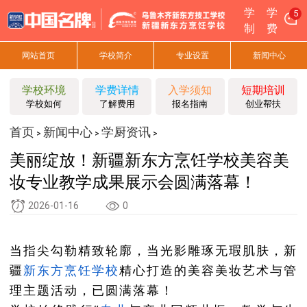
学
学
5
制
费
网站首页
学校简介
专业设置
新闻中心
学校环境
学费详情
入学须知
短期培训
学校如何
了解费用
报名指南
创业帮扶
首页
新闻中心
学厨资讯
>
>
>
美丽绽放！新疆新东方烹饪学校美容美
妆专业教学成果展示会圆满落幕！
2026-01-16
0
当指尖勾勒精致轮廓，当光影雕琢无瑕肌肤，新
疆
新东方烹饪
学校
精心打造的美容美妆艺术与管
理主题活动，已圆满落幕！