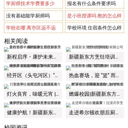
学厨师技术学费要多少
报名有什么条件要求吗
没有基础能学厨师吗
是小班授课吗.教的怎么样
学校在哪.离市区远不远
学校环境.住宿条件怎么样
相关阅读
新程启序・康护未来｜新疆新东方烹饪学校举办中医康复理疗师班开幕仪式！
新疆新东方烹饪培训学校有限公司教学管理制度
经开区（头屯河区）"3+10"公共就业服务进校园暨新疆新东方烹饪学校人才双选会+校企签约仪式圆满举行
热血赛场，迎 “篮” 而上｜新疆新东方烹饪学校篮球赛进行中！以技筑梦，乐享青春
灯火良宵，味暖元宵 | 新疆新东方烹饪学校元宵游园会圆满落幕
燃爆校园|新疆新东方“大盘鸡PK大赛”开赛！学子同台竞技，解锁新疆风味天花板
健康护航！新疆新东方烹饪学校健康护理技能教学成果观摩会圆满举办！
走进希尔顿欢朋后厨！沉浸式学烹饪真章
校园资讯