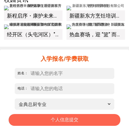
新程启序・康护未来｜新疆新东方烹饪学校举办中医康复理疗师班开幕仪式！
新疆新东方烹饪培训学校有限公司教学管理制度
经开区（头屯河区）"3+10"公共就业服务进校园暨新疆新东方烹饪学校人才双选会+校企签约仪式圆满举行
热血赛场，迎 “篮” 而上｜新疆新东方烹饪学校篮球赛进行中！以技筑梦，乐享青春
入学报名/学费获取
姓名：
电话：