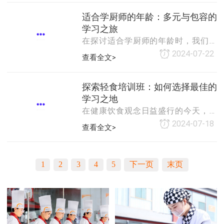
梦想成为大厨的初中生而言，选择学
些学校通常拥有完善的课程体系，从
习厨师专业无疑是一个既实际又充满
适合学厨师的年龄：多元与包容的
基础理论到高级技巧，全方位覆盖蛋
挑战的决定。然而，在踏入这一领域
学习之旅
糕与面包的制
之前，一个关键问题摆在他们面前：
在探讨适合学厨师的年龄时，我们实
是选择长期专业学习还是短期专业培
际上是在讨论一个充满多元性和包容
2024-07-22
查看全文>
训？本文将从多个维度探讨这一选
性的话题。厨师这个职业，因其独特
择，帮助初中生做出更加明智的决
的魅力和广泛的吸引力，几乎对任何
策。一、长期专业的优势1. 系统性与
年龄段的人都敞开了大门。然而，不
探索轻食培训班：如何选择最佳的
深度长期专业通常涵盖更为广泛和深
同年龄段的人在学习厨师这一职业
学习之地
入的课程内容，从
时，可能会面临不同的挑战和机遇。
在健康饮食观念日益盛行的今天，轻
我们要明确的是，学习厨师并没有严
食作为一种低热量、高营养、快捷便
2024-07-18
查看全文>
格的年龄限制。从青少年到成年人，
利的饮食方式，受到了越来越多人的
甚至到中老年，都有可能成为出色的
青睐。因此，轻食培训班也应运而
厨师。关键在于个人的兴趣、热情以
生，为有志于从事轻食行业或提升个
及投入的时间和努力。对于青少年来
1
2
3
4
5
下一页
末页
人烹饪技能的人们提供了宝贵的学习
说，学习厨师可能是
机会。然而，市面上的轻食培训班琳
琅满目，如何选择一家好的培训班成
为了许多人的难题。本文将从几个方
面为您分析，帮助您找到最适合自己
的轻食培训班。一、师资力量是关键