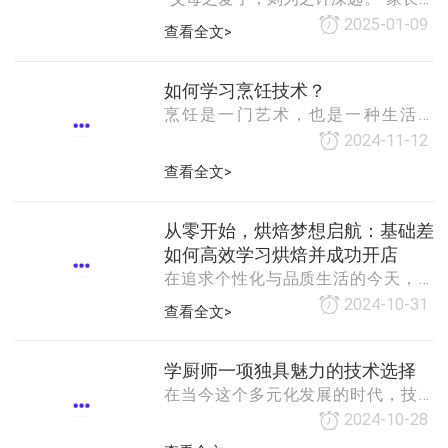
吊顶折射出柔和光芒，淡粉色花艺缠
孩子人生中每一个岔路口的选择，往
2025-01-09
查看全文>
绕着仪式台，餐桌中央的定制摆件与
往都熟思审处，生怕孩子选错一步多
餐具相得益彰，营造出浪漫氛围。 学
走弯路，对于要不要让孩子来职校就
子们围在餐桌旁，仔细观察餐具摆放
读，家长更是深思熟虑，您的顾虑，
如何学习烹饪技术？
顺序，不时提问 “200 人婚宴如何保证
小编都懂，今天就来为您解答。问1：
烹饪是一门艺术，也是一种生活技
我孩子不爱学习，来技校能学下去
能。掌握烹饪技术不仅可以让你的生
2024-11-12
吗？有很多孩子并不是不爱学习，而
活更加美味，还可以提高你的自信心
查看全文>
是不适合应试教育下开设的枯燥理论
和社交能力。那么，如何学习烹饪技
课，这些孩子精力旺盛、富有好奇
术呢？本文将为你提供一些建议和方
心，凡事喜欢亲身经历切身探索。普
法，帮助你成为一名出色的厨师。
从零开始，烘焙梦想启航：基础差
通中学开设的课程几乎都是理论，孩
一、确定学习目标在开始学习烹饪之
如何高效学习烘焙并成功开店
子对此难以提起
前，首先要明确自己的学习目标。你
在追求个性化与品质生活的今天，烘
想要掌握哪些基本的烹饪技巧？你希
焙行业以其独特的魅力吸引着越来越
2024-10-31
查看全文>
望能够制作哪些类型的菜肴？你想要
多的人加入。对于烘焙初学者，尤其
达到什么样的烹饪水平？明确这些问
是基础较为薄弱的朋友来说，如何找
题后，你可以有针对性地进行学习。
到一条适合自己的学习路径，最终实
学厨师一项独具魅力的技术选择
二、学习基础知识1.
现开店梦想，或许是一个既充满期待
在当今这个多元化发展的时代，技术
又略带迷茫的过程。本文将为您梳理
学习成为了许多人追求个人成长与职
2024-10-28
几条实用的建议，帮助您在烘焙之路
业发展的重要途径。在众多技术领域