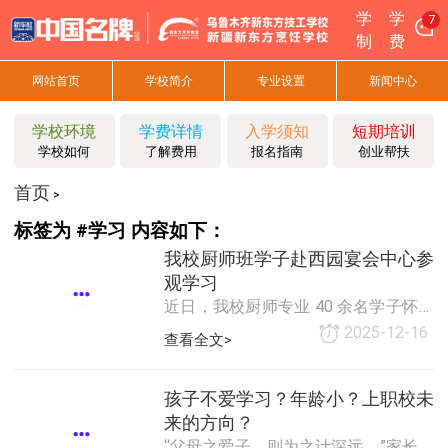
学
学
7
制
费
网站首页
学校简介
专业设置
新闻中心
学校环境
学费详情
入学须知
短期培训
学校如何
了解费用
报名指南
创业帮扶
首页
>
标签为 #学习 内容如下：
我校厨师班学子赴西园宴会中心参
观学习
近日，我校厨师专业 40 余名学子怀揣
求知热忱，走进西园宴会中心开展沉
2025-12-16
查看全文>
浸式参观活动，从浪漫精致的婚礼主
题宴会厅到高效规范的后厨操作区，
全方位感受餐饮企业的运作模式与行
孩子不爱学习？年龄小？上职校未
业匠心。活动开始，学子们在工作人
来的方向？
员带领下走进婚礼主题宴会厅。水晶
“父母之爱子，则为之计深远。”家长对