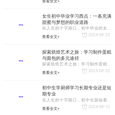
查看全文>
上稳步前行。1. 选择专业烘焙学校或
中，学习厨师不仅是一门技艺的传
培训机构实地考察：首先，挑选几家
承，更是一种生活艺术的探索。相较
在当地或网络上口碑较好的烘焙学校
于其他技术，学厨师展现出其独特的
女生初中毕业学习西点：一条充满
或培训机构进行实地考察。关注学校
优势与魅力，以下是从几个方面进行
甜蜜与梦想的职业道路
的师资力量、
深入探讨。1. 创意与表达的无限空间
在人生的十字路口，初中毕业的女生
厨师是厨房中的艺术家，每一道菜都
面临着诸多选择，而学习西点烘焙，
2024-08-23
查看全文>
是他们创意与情感的结晶。与编程、
无疑是一条既充满挑战又极具吸引力
设计等虽同样需要创新思维的技术不
的职业道路。对于许多热爱美食、追
同，厨师的创意直接作用于味蕾，通
求创意与美感的年轻女性而言，西点
探索烘焙艺术之旅：学习制作蛋糕
过食材的搭配、
烘焙不仅是一门技艺，更是一种生活
与面包的多元途径
态度和艺术追求。本文将探讨女生初
探索烘焙艺术之旅：学习制作蛋糕与
中毕业学习西点的优势、挑战以及未
面包的多元途径在烘焙的世界里，蛋
2024-08-22
查看全文>
来发展前景，为有志于此的女生提供
糕与面包不仅是美味的象征，更是创
一份参考。优势篇：热爱与天赋的完
意与技艺的结晶。对于热爱烘焙、渴
美结合**1. 兴趣驱动，学习动力足女生
望亲手制作出精致甜点的你来说，寻
初中生学厨师学习长期专业还是短
天生对美好事物有着敏锐的感知力和
找一个合适的学习平台至关重要。本
期专业
创造力，
文将带你探索几种学习制作蛋糕与面
在人生的十字路口，初中生面临着诸
包的多元途径，助你踏上烘焙艺术的
多选择，其中之一便是未来的职业道
2024-08-12
查看全文>
精彩旅程。1. 专业烘焙学校专业烘焙
路。对于那些对烹饪艺术充满热情、
学校是学习烘焙技艺的首选之地。这