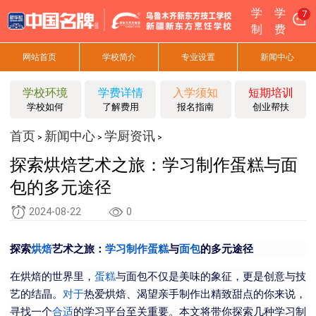
学
学
7
制
费
网站首页
学校简介
专业设置
新闻中心
学校环境
学费详情
入学须知
短期培训
学校如何
了解费用
报名指南
创业帮扶
首页
新闻中心
学厨资讯
>
>
>
探索烘焙艺术之旅：学习制作蛋糕与面
包的多元途径
2024-08-22
0
探索
烘焙
艺术之旅：
学习
制作蛋糕
与
面包
的多元途径
在烘焙的世界里，
蛋糕
与面包不仅是美味的象征，更是创意与技
艺的结晶。
对于
热爱烘焙、渴望亲手制作出精致甜点的你来说，
寻找一个
合适
的学习平台至关重要。本文将带你探索几种学习制