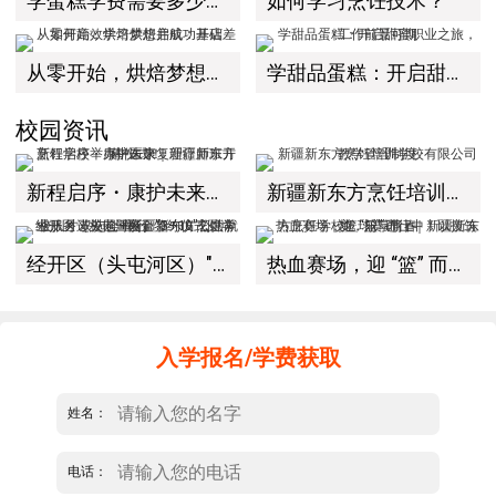
学蛋糕学费需要多少钱？
如何学习烹饪技术？
从零开始，烘焙梦想启航：基础差如何高效学习烘焙并成功开店
学甜品蛋糕：开启甜蜜职业之旅，工作前景可期
校园资讯
新程启序・康护未来｜新疆新东方烹饪学校举办中医康复理疗师班开幕仪式！
新疆新东方烹饪培训学校有限公司教学管理制度
经开区（头屯河区）"3+10"公共就业服务进校园暨新疆新东方烹饪学校人才双选会+校企签约仪式圆满举行
热血赛场，迎 “篮” 而上｜新疆新东方烹饪学校篮球赛进行中！以技筑梦，乐享青春
入学报名/学费获取
姓名：
电话：