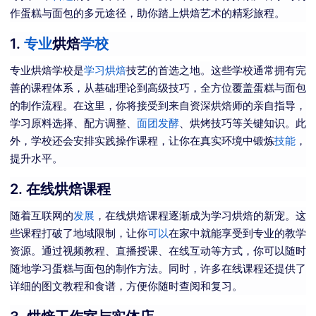
作蛋糕与面包的多元途径，助你踏上烘焙艺术的精彩旅程。
1.
专业
烘焙
学校
专业烘焙学校是
学习烘焙
技艺的首选之地。这些学校通常拥有完
善的课程体系，从基础理论到高级技巧，全方位覆盖蛋糕与面包
的制作流程。在这里，你将接受到来自资深烘焙师的亲自指导，
学习原料选择、配方调整、
面团
发酵
、烘烤技巧等关键知识。此
外，学校还会安排实践操作课程，让你在真实环境中锻炼
技能
，
提升水平。
2.
在线烘焙课程
随着互联网的
发展
，在线烘焙课程逐渐成为学习烘焙的新宠。这
些课程打破了地域限制，让你
可以
在家中就能享受到专业的教学
资源。通过视频教程、直播授课、在线互动等方式，你可以随时
随地学习蛋糕与面包的制作方法。同时，许多在线课程还提供了
详细的图文教程和食谱，方便你随时查阅和复习。