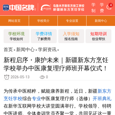
学
学
4
制
费
网站首页
学校简介
专业设置
新闻中心
学校环境
学费详情
入学须知
短期培训
学校如何
了解费用
报名指南
创业帮扶
首页
新闻中心
学厨资讯
>
>
>
新程启序・康护未来｜新疆新东方烹饪
学校举办中医康复理疗师班开幕仪式！
2026-05-13
0
为传承中医精粹，赋能康养新程，近日，新疆
新东方
烹饪
学校
综合
专业
中医康复理疗师（选修）
开班典礼
在新华互联网学校大讲堂圆满举行。学校领导、特聘
中医讲师、全体参训学员齐聚一堂，共同见证这一重