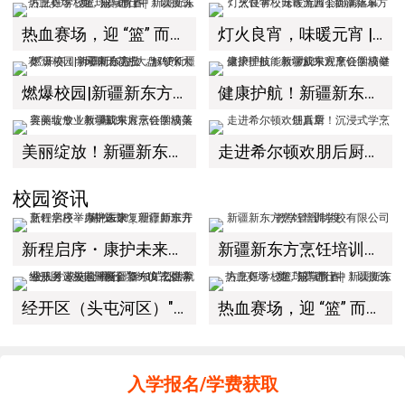
热血赛场，迎 “篮” 而上｜新疆新东方烹饪学校篮球赛进行中！以技筑梦，乐享青春
灯火良宵，味暖元宵 | 新疆新东方烹饪学校元宵游园会圆满落幕
燃爆校园|新疆新东方“大盘鸡PK大赛”开赛！学子同台竞技，解锁新疆风味天花板
健康护航！新疆新东方烹饪学校健康护理技能教学成果观摩会圆满举办！
美丽绽放！新疆新东方烹饪学校美容美妆专业教学成果展示会圆满落幕！
走进希尔顿欢朋后厨！沉浸式学烹饪真章
校园资讯
新程启序・康护未来｜新疆新东方烹饪学校举办中医康复理疗师班开幕仪式！
新疆新东方烹饪培训学校有限公司教学管理制度
经开区（头屯河区）"3+10"公共就业服务进校园暨新疆新东方烹饪学校人才双选会+校企签约仪式圆满举行
热血赛场，迎 “篮” 而上｜新疆新东方烹饪学校篮球赛进行中！以技筑梦，乐享青春
入学报名/学费获取