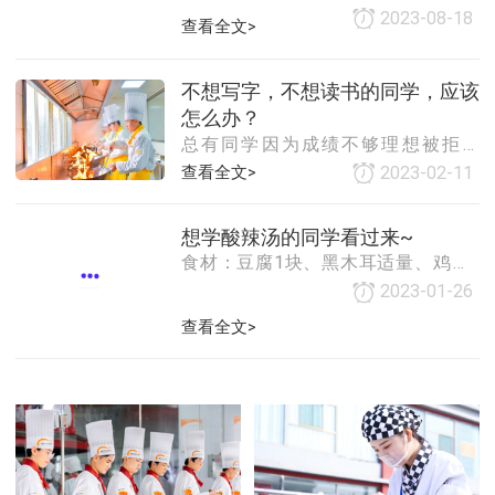
报读职业技术学校？选择学校重要还
2023-08-18
查看全文>
是专业重要呢？这些问题是学生和家
长zui关心的，小编通过整理业内专家
的分析为大家带来关于报职校学校重
不想写字，不想读书的同学，应该
要还是专业重要的
怎么办？
总有同学因为成绩不够理想被拒普
高、大学门外，出社会打工又被嫌弃
查看全文>
2023-02-11
没有一技之长，生活迷茫，对未来充
满绝望，这部分同学真的没有别的选
想学酸辣汤的同学看过来~
择了吗？早早辍学进入职场不是明智
食材：豆腐1块、黑木耳适量、鸡蛋2
之举，不如学一门实
个、瘦肉丝适量、金针菇适量、西红
2023-01-26
柿1个、胡萝卜半根、香菜1根、白胡
查看全文>
椒粉适量、米醋1勺、美极鲜辣汁适
量、生抽1勺、盐适量、香油适量、水
淀粉1勺、