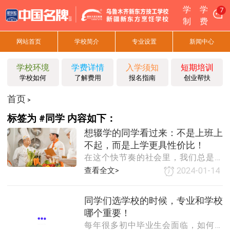
学
学
7
制
费
网站首页
学校简介
专业设置
新闻中心
学校环境
学费详情
入学须知
短期培训
学校如何
了解费用
报名指南
创业帮扶
首页
>
标签为 #同学 内容如下：
想辍学的同学看过来：不是上班上
不起，而是上学更具性价比！
在这个快节奏的社会里，我们总是被
各种压力推着向前走。有人选择早早
查看全文>
2024-01-14
地步入社会，开始他们的职业生涯；
也有人选择继续深造，去追求更高的
同学们选学校的时候，专业和学校
学历和更广阔的知识领域。为什么有
哪个重要！
些人说：上班太“
每年很多初中毕业生会面临，如何去