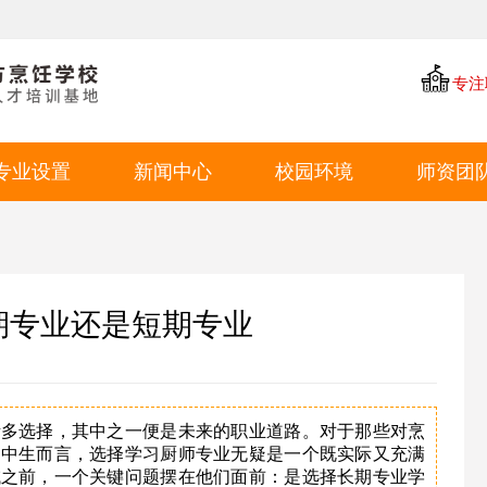
专注
专业设置
新闻中心
校园环境
师资团
中餐专业
学厨资讯
学校环境
西点专业
学校新闻
教学环境
西餐专业
就业动态
学生风采
期专业还是短期专业
特色短期
就业环境
学生作品
诸多选择，其中之一便是未来的职业道路。对于那些对烹
初中生而言，选择学习厨师专业无疑是一个既实际又充满
域之前，一个关键问题摆在他们面前：是选择长期专业学