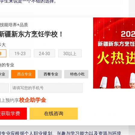
学生来说是一个不错的选择。
+技能培养+品质
新疆新东方烹饪学校！
应首先明确自己的职业规划。如果希望在未来成为高级厨师、
期专业学习将为你提供更全面的支持和更广阔的
发展
空间。如
多大
兴趣爱好，那么短期专业培训可能更为
合适
。
8
19-23
24-30
30以上
趣的专业
专业
西点专业
西餐专业
特色小吃
如果你对烹饪充满热情，愿意投入时间和精力去钻研，那么长
和满足感。如果你对烹饪感兴趣但时间有限或学习能力较强，
也是一个不错的选择。
校企助学金
网上预约享
在线咨询
家庭支持、经济条件、
学校
资源以及就业环境等因素。确保所
源支持，帮助你顺利实现职业梦想。
期专业应根据个人职业规划、兴趣与学习能力以及资源与环境