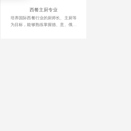
西餐主厨专业
培养国际西餐行业的厨师长、主厨等
为目标，能够熟练掌握德、意、俄等
西式风味大菜制作技术，掌握日韩料
理、巴西烧烤等制作技术，中西式风
味菜肴创新技能。