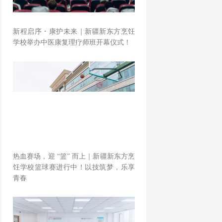
新程启序・康护未来｜新疆新东方烹饪
学校举办中医康复理疗师班开幕仪式！
热血赛场，迎 “篮” 而上｜新疆新东方烹
饪学校篮球赛进行中！以技筑梦，乐享
青春