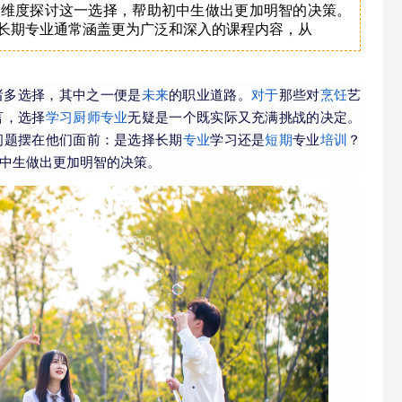
个维度探讨这一选择，帮助初中生做出更加明智的决策。
度长期专业通常涵盖更为广泛和深入的课程内容，从
诸多选择，其中之一便是
未来
的职业道路。
对于
那些对
烹饪
艺
言，选择
学习
厨师专业
无疑是一个既实际又充满挑战的决定。
问题摆在他们面前：是选择长期
专业
学习还是
短期
专业
培训
？
中生做出更加明智的决策。