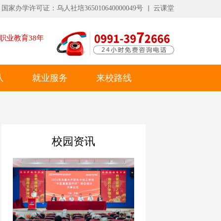
国家办学许可证：乌人社培365010640000049号
云课堂
职业教育
38
年
队
就业服务
来校路线
校园资讯