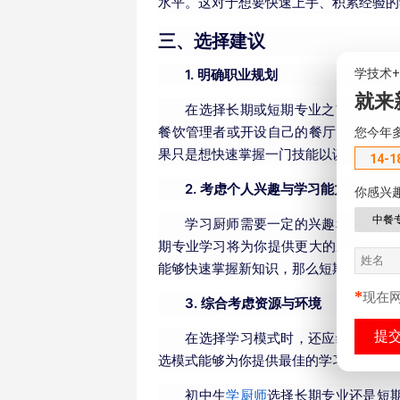
水平。这对于想要快速上手、积累经验的
三、选择建议
1. 明确职业规划
学技术
就来
在选择长期或短期专业之前，学生
餐饮管理者或开设自己的餐厅，那么长
您今年
果只是想快速掌握一门技能以谋生或作为
14-1
2. 考虑个人兴趣与学习能力
你感兴
中餐
学习厨师需要一定的兴趣和耐心。
期专业学习将为你提供更大的成长空间
能够快速掌握新知识，那么短期专业培训
*
现在
3. 综合考虑资源与环境
在选择学习模式时，还应综合考虑
选模式能够为你提供最佳的学习环境和资
初中生
学厨师
选择长期专业还是短