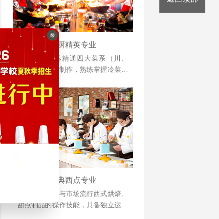
大厨精英专业
本专业以培养精通四大菜系（川、
浙、粤、苏）制作，熟练掌握冷菜、
雕刻、冷拼技术，懂经营、善管理，
并具备创业能力的人才为目标。
经典西点专业
掌握各类传统与市场流行西式烘焙、
甜点制品的操作技能，具备独立运营
管理与自主创业能力的复合型人才。