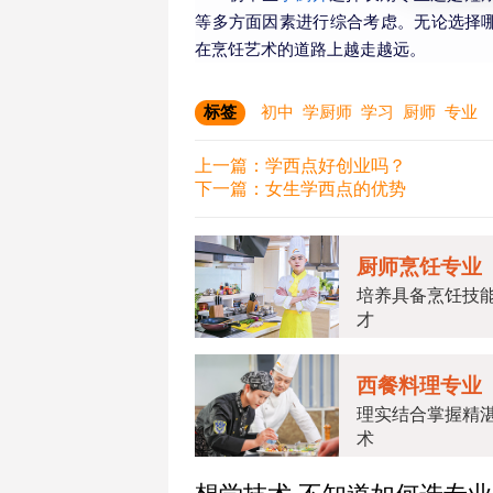
等多方面因素进行综合考虑。无论选择
在烹饪艺术的道路上越走越远。
标签
初中
学厨师
学习
厨师
专业
上一篇：
学西点好创业吗？
下一篇：
女生学西点的优势
厨师烹饪专业
培养具备烹饪技
才
西餐料理专业
理实结合掌握精
术