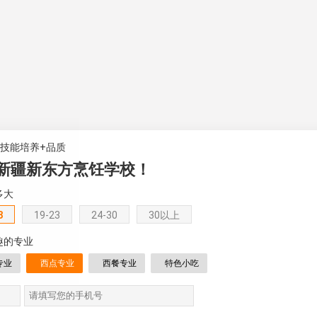
+技能培养+品质
新疆新东方烹饪学校！
多大
8
19-23
24-30
30以上
趣的专业
专业
西点专业
西餐专业
特色小吃