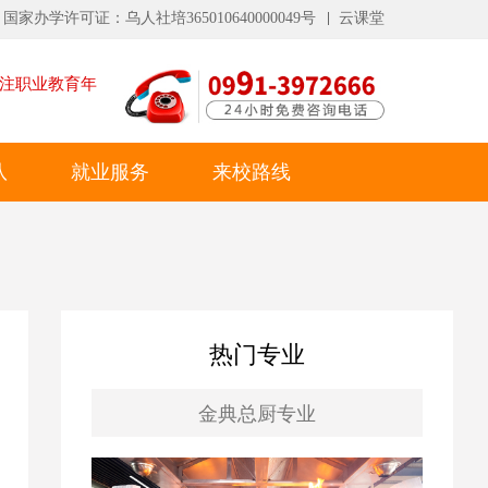
国家办学许可证：乌人社培365010640000049号
云课堂
注职业教育
年
队
就业服务
来校路线
热门专业
金典总厨专业