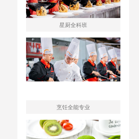
星厨全科班
烹饪全能专业