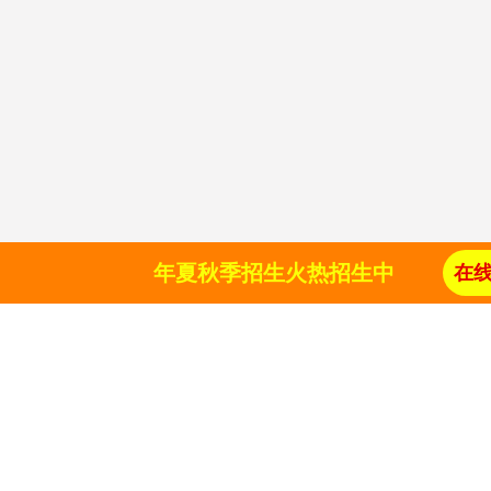
年夏秋季招生火热招生中
在
所
+
年专注职业教育
专业院校