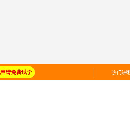
线申请免费试学
热门课
+
30
合作企
全国30多个省会城市