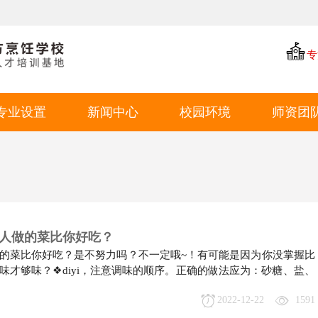
专
专业设置
新闻中心
校园环境
师资团
中餐专业
学厨资讯
学校环境
西点专业
学校新闻
教学环境
西餐专业
就业动态
学生风采
特色短期
就业环境
人做的菜比你好吃？
的菜比你好吃？是不努力吗？不一定哦~！有可能是因为你没掌握比
学生作品
味才够味？❖diyi，注意调味的顺序。正确的做法应为：砂糖、盐、
2022-12-22
1591