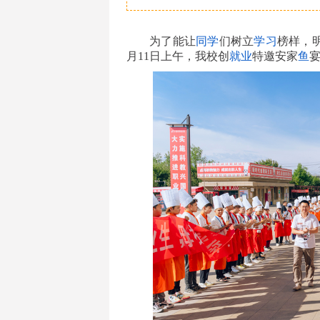
为了能让
同学
们树立
学习
榜样，
月11日上午，我校创
就业
特邀安家
鱼