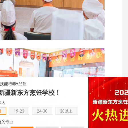
+技能培养+品质
新疆新东方烹饪学校！
多大
8
19-23
24-30
30以上
趣的专业