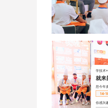
学技术
就来
您今年
14-1
你感兴