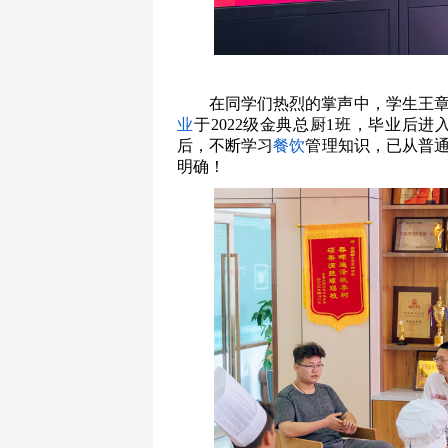
在同学们热烈的掌声中，学生王
业
于2022级金典总厨1班，毕业后
后，不断学习
餐饮
管理知识，已从普
明确！