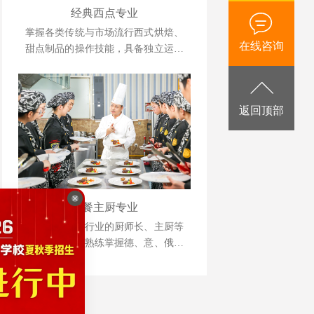
并具备创业能力的人才为目标。
经典西点专业
掌握各类传统与市场流行西式烘焙、
在线咨询
甜点制品的操作技能，具备独立运营
管理与自主创业能力的复合型人才。
返回顶部
西餐主厨专业
培养国际西餐行业的厨师长、主厨等
为目标，能够熟练掌握德、意、俄等
西式风味大菜制作技术，掌握日韩料
理、巴西烧烤等制作技术，中西式风
味菜肴创新技能。