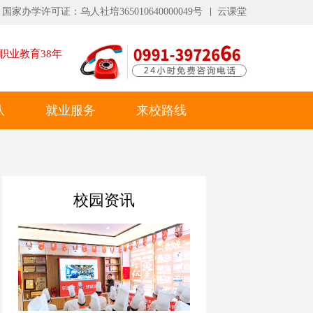
国家办学许可证：乌人社培365010640000049号
云课堂
职业教育
38
年
队
就业服务
来校路线
校园资讯