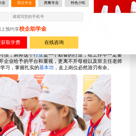
专业
西点专业
西餐专业
特色小吃
校企助学金
网上预约享
在线咨询
亲身经历来告诉大家自己的学习历程以及毕业后的工作心
习惯，厨师这个
行业
是一个勤奋的行业，在工作中一定要
不开企业给予的平台和重视，更离不开母校以及班主任老师
好学习，掌握扎实的
基本功
，走上岗位必然游刃有余。