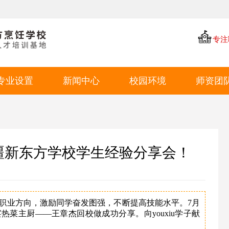
专注
专业设置
新闻中心
校园环境
师资团
中餐专业
学厨资讯
学校环境
西点专业
学校新闻
教学环境
西餐专业
就业动态
学生风采
疆新东方学校学生经验分享会！
特色短期
就业环境
学生作品
职业方向，激励同学奋发图强，不断提高技能水平。7月
热菜主厨——王章杰回校做成功分享。向youxiu学子献