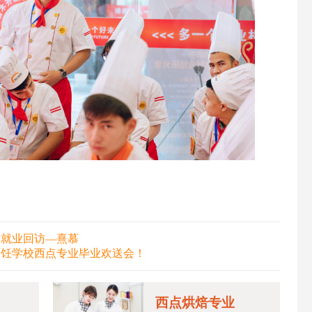
方就业回访—熹慕
烹饪学校西点专业毕业欢送会！
西点烘焙专业