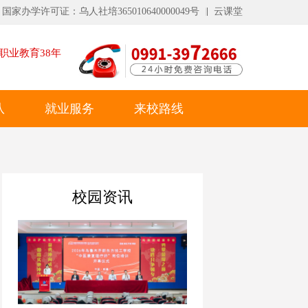
国家办学许可证：乌人社培365010640000049号
云课堂
职业教育
38
年
队
就业服务
来校路线
校园资讯