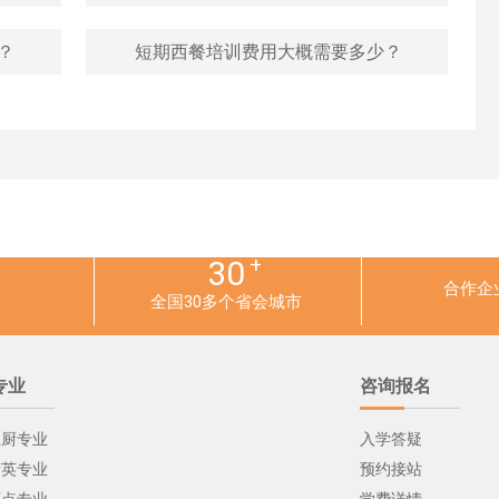
学中餐好还是学西餐好
学校有招生简章吗
报名有什么条件要求吗
没有基础能学厨师吗
学校在哪.离市区远不远
学校环境.住宿条件怎么样
新疆新东方烹饪培训学校有限公司教学管理制度
零基础学西点要多久才能学会？去哪里学？
想学西点哪里的西点培训好？
学厨师哪里好？这几点选择尤为关键
？
短期西餐培训费用大概需要多少？