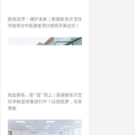
新程启序・康护未来｜新疆新东方烹饪
学校举办中医康复理疗师班开幕仪式！
热血赛场，迎 “篮” 而上｜新疆新东方烹
饪学校篮球赛进行中！以技筑梦，乐享
青春