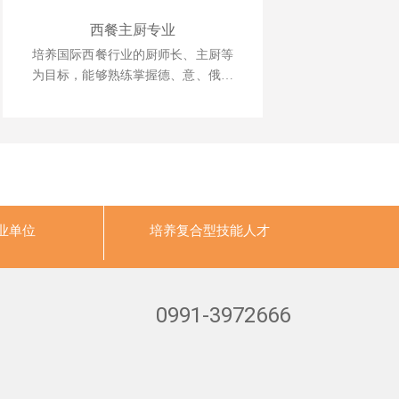
西餐主厨专业
培养国际西餐行业的厨师长、主厨等
为目标，能够熟练掌握德、意、俄等
西式风味大菜制作技术，掌握日韩料
理、巴西烧烤等制作技术，中西式风
味菜肴创新技能。