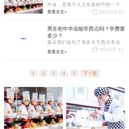
毕业，是每个人人生旅程中的一个重
性。一、初中生毕业后打工的利弊对
创造力，
要节点，它标志着学生时代的结束，
于许多初中生来说，毕业后选择打工
查看全文>
2024-04-22
同时也意味着新的人生阶段的开始。
似乎是一种快速融入社会、获取生活
对于那些选择投身于烹饪事业的年轻
经验的途径。然而，这一选择也存在
男生初中毕业能学西点吗？学费要
人来说，从毕业到成为一名精英厨师
诸多利弊。从利的方面来看，打工可
多少？
的旅程，既充满了挑战，也充满了机
以让学生更早地接触社会，了解工作
最近我们收到了很多关于西点专业的
遇。毕业后，初入厨房的新人可能会
环境和人际关系。
询问，比如西点烘焙是不是更适合女
感到迷茫和无助。厨房是一个充满高
2024-01-16
查看全文>
孩子学啊？男生学完西点烘焙都能去
温、高压的工作环境，要求厨师们具
什么单位工作？我是男生，初中快毕
备快速的反应能力、高超的技艺和扎
业了，0基础能学吗？……对此，小编
实的理论知识。然而，正是这些挑
1
2
3
4
5
下一页
想告诉大家：当
战，激发了厨师们不断学习和进步的
决心。为了成为一名