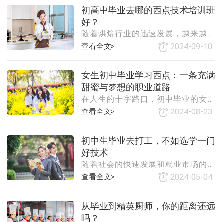
生的首选。在众多技术领域中，西点
展的角度来看，西餐行业提供了很多
初高中毕业去哪的西点技术培训班
烘焙以其独特的魅力吸引着越来越多
职业发展的机会。毕业生可以选择在
好？
的年轻人。那么，初中毕业学西点烘
餐厅、酒店、旅游
随着烘焙行业的迅速发展，越来越多
焙究竟如何呢？本文将从多个角度进
的人选择进入西点行业，成为了一名
行探讨。一、西点烘焙行业的广阔前
查看全文>
2024-09-10
糕点师。那么，对于初高中毕业的学
景西点烘焙行业近年来呈现出蓬勃发
生来说，应该如何选择一家好的西点
展的态势。随着人们生活水平的提高
女生初中毕业学习西点：一条充满
技术培训班呢？本文将从以下几个方
和消费观念的转变，对高品质生活的
甜蜜与梦想的职业道路
面为大家进行分析和推荐。一、培训
追求使得西点烘焙产品成为日常饮食
在人生的十字路口，初中毕业的女生
机构的资
的重要组成部分。
面临着诸多选择，而学习西点烘焙，
查看全文>
2024-08-23
无疑是一条既充满挑战又极具吸引力
的职业道路。对于许多热爱美食、追
初中生毕业去打工，不如选学一门
求创意与美感的年轻女性而言，西点
好技术
烘焙不仅是一门技艺，更是一种生活
随着社会的快速发展和就业市场的不
态度和艺术追求。本文将探讨女生初
断变化，初中生毕业后的选择显得尤
中毕业学习西点的优势、挑战以及未
查看全文>
2024-05-04
为重要。是选择早早踏入社会打工，
来发展前景，为有志于此的女生提供
还是选择继续学习一门好技术，为未
一份参考。优势篇：热爱与天赋的完
从毕业到精英厨师，你的距离还远
来打下坚实基础？本文将从多个角度
美结合**1. 兴趣驱动，学习动力足女生
吗？
探讨这一问题，并强调学技术的重要
天生对美好事物有着敏锐的感知力和