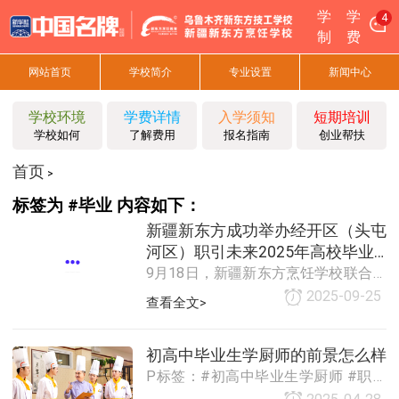
学
学
4
制
费
网站首页
学校简介
专业设置
新闻中心
学校环境
学费详情
入学须知
短期培训
学校如何
了解费用
报名指南
创业帮扶
首页
>
标签为 #毕业 内容如下：
新疆新东方成功举办经开区（头屯
河区）职引未来2025年高校毕业
9月18日，新疆新东方烹饪学校联合经
生秋季专场招聘会！
开区（头屯河区）人力资源和社会保
2025-09-25
查看全文>
障局，在校园内成功举办“职引未来
·2025年秋季高校毕业生专场招聘会暨
签约仪式”。活动吸引50余家优质企业
初高中毕业生学厨师的前景怎么样
参与，涵盖烹饪、西点、幼教、酒店
P标签：#初高中毕业生学厨师 #职业
管理等多个领域，提供就业岗位上百
前景 #技能发展 #就业方向随着社会经