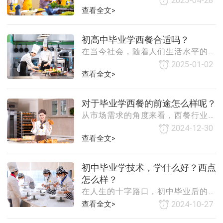
2025-04-28
个，吸引近千名毕业生及在校生到场
济的发展和人们生活水平的提高，餐
查看全文>
求职。活动通过“招聘对接+美食品
饮行业作为服务业的重要组成部分，
鉴”的创新模式，全方位展现学校“以市
对专业人才的需求日益增加。对于初
场为导向、以技能为核心”的育人成
初高中毕业学西餐合适吗？
高中毕业生来说，选择学习烹饪专
果，助力毕业生高质量就业。双选
在当今社会，随着人们生活水平的提
高，对于美食的需求也在不断增长。
2025-01-02
西餐作为世界上最具代表性的餐饮文
查看全文>
化之一，自然受到了越来越多人的喜
爱。那么，对于初高中毕业生来说，
对于毕业学西餐的前途怎么样呢？
学习西餐是否合适呢？本文将从多个
从市场需求的角度来看，西餐行业的
角度进行
需求量一直保持在较高水平。随着人
2024-12-30
们生活水平的提高，对于美食的需求
查看全文>
也在不断升级，越来越多的人开始追
求高品质的餐饮体验。而西餐作为高
初中毕业学技术，学什么好？西点
档餐饮的代表，自然受到了很多人的
怎么样？
青睐。随着旅游业的发展，国内外游
在人生的十字路口，初中毕业后的选
客对于西餐的需求也在不断增加。因
择显得尤为重要。随着社会的快速发
此，从市场需求的角度来看，毕业学
查看全文>
2024-10-27
展，掌握一门实用技术成为许多初中
西餐的前途是非常广阔的。从职业发