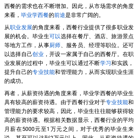
西餐的需求也在不断增加。因此，从市场需求的角度
来看，
毕业
学西餐
的
前途
是非常广阔的。
从
职业发展
的角度来看，西餐行业提供了很多职业发
展的机会。毕业生
可以
选择在餐厅、酒店、旅游景点
等地方工作，从事
厨师
、服务员、经理等职位。还可
以选择自己
创业
，开设一家属于自己的西餐厅。在职
业发展的过程中，毕业生可以通过不断
学习
和实践，
提升自己的
专业技能
和管理能力，从而实现职业生涯
的成功。
再者，从薪资待遇的角度来看，毕业学西餐的毕业生
具有较高的薪资待遇。由于西餐行业对于
专业
技能
和
管理能力的要求较高，因此，毕业生往往能够获得较
高的薪资待遇。根据相关数据显示，西餐行业的平均
月薪在5000元至1万元之间，对于优秀的毕业生来
说，甚至可以达到2万元以上。因此，从薪资待遇的