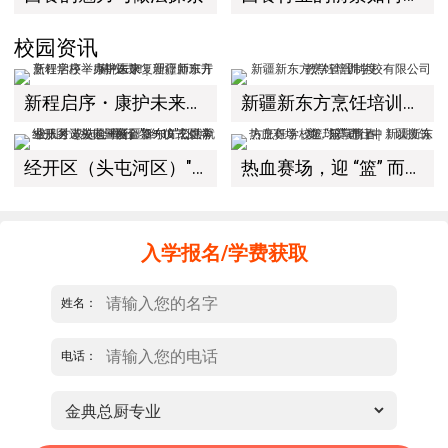
校园资讯
新程启序・康护未来｜新疆新东方烹饪学校举办中医康复理疗师班开幕仪式！
新疆新东方烹饪培训学校有限公司教学管理制度
经开区（头屯河区）"3+10"公共就业服务进校园暨新疆新东方烹饪学校人才双选会+校企签约仪式圆满举行
热血赛场，迎 “篮” 而上｜新疆新东方烹饪学校篮球赛进行中！以技筑梦，乐享青春
入学报名/学费获取
姓名：
电话：