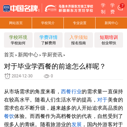
学
学
7
制
费
网站首页
学校简介
专业设置
新闻中心
学校环境
学费详情
入学须知
短期培训
学校如何
了解费用
报名指南
创业帮扶
首页
新闻中心
学厨资讯
>
>
>
对于毕业学西餐的前途怎么样呢？
2024-12-30
0
从市场需求的角度来看，
西餐
行业
的需求量一直保持
在较高水平。随着人们生活水平的提高，
对于
美食的
需求也在不断升级，越来越多的人开始追求高品质的
餐饮
体验。而西餐作为高档餐饮的代表，自然受到了
很多人的青睐。随着旅游业的
发展
，国内外游客对于