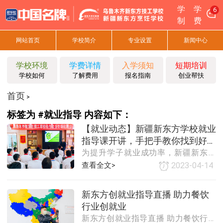
学
学
6
制
费
网站首页
学校简介
专业设置
新闻中心
学校环境
学费详情
入学须知
短期培训
学校如何
了解费用
报名指南
创业帮扶
首页
>
标签为 #就业指导 内容如下：
【就业动态】新疆新东方学校就业
指导课开讲，手把手教你找到好工
为提升学子就业成功率，新疆新东方
作！
学校积极开展系列就业指导课程，为
查看全文>
2023-04-14
同学们解读职业规划、就业观念、求
职技巧、职场礼仪等方面内容，帮助
新东方创就业指导直播 助力餐饮
同学们树立正确的学习态度、就业观
行业创就业
念，为社会“稳就
新东方创就业指导直播 助力餐饮行业