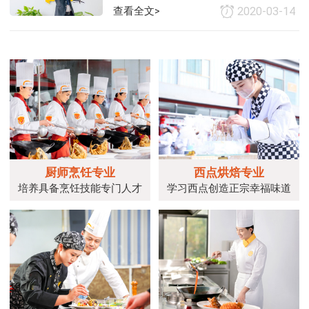
创就业
查看全文>
2020-03-14
厨师烹饪专业
西点烘焙专业
培养具备烹饪技能专门人才
学习西点创造正宗幸福味道