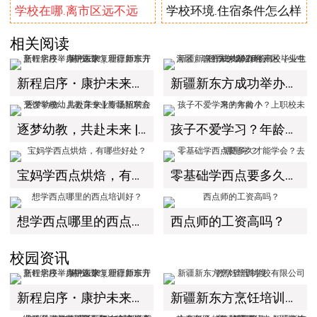
学校在哪.离市区远不远
学校环境.住宿条件怎么样
相关阅读
新程启序・康护未来｜新疆新东方烹饪学校举办中医康复理疗师班开幕仪式！
新疆新东方成功举办经开区（头屯河区）职引未来2025年高校毕业生秋季专场招聘会！
逐梦幼教，共赴未来 | 新疆新东方烹饪学校幼儿教育专业专场招聘会
孩子不爱学习？年龄小？上职校未来的方向？
宝妈学西点烘焙，有哪些好处？
零基础学西点要多久才能学会？去哪里学？
想学西点哪里的西点培训好？
西点师的工资高吗？
校园资讯
新程启序・康护未来｜新疆新东方烹饪学校举办中医康复理疗师班开幕仪式！
新疆新东方烹饪培训学校有限公司教学管理制度