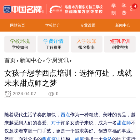
学
学
4
制
费
网站首页
学校简介
专业设置
新闻中心
学校环境
学费详情
入学须知
短期培训
学校如何
了解费用
报名指南
创业帮扶
首页
新闻中心
学厨资讯
>
>
>
女孩子想学西点培训：选择何处，成就
未来甜点师之梦
2024-04-02
0
随着现代生活节奏的加快，
西点
作为一种精致、美味的食品，越
来越受到人们的喜爱。
对于
许多女孩子来说，成为一名
甜点师
不
仅意味着掌握一门手艺，更是一个追求美好、创造幸福的事业。
然而，面对众多的
西点培训
机构，
如何
选择一个
合适
的地方进行