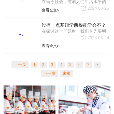
在当今社会，随着人们生活水平的提
爱将驱使你不断探索食材的奥秘，尝
高和消费观念的转变，烘焙行业正迎
2024-08-25
查看全文>
试新的烹饪方法，创新菜品。在厨房
来前所未有的发展机遇。作为一个集
的日日夜夜中，面对高温、油烟和繁
艺术、科学和商业于一体的行业，烘
重的体力劳动，只有真正的热爱才能
焙不仅满足了人们对美食的追求，更
没有一点基础学西餐能学会不？
让你坚持下去，不
成为了一种生活方式和文化表达。因
在探讨这个问题时，我们首先要明确
此，学烘焙的就业前景显得尤为乐
的是，无论是哪种技能或职业，从零
2024-08-24
观。一、市场需求持续增长随着经济
开始并不意味着无法达到精通。学习
查看全文>
的发展和人们收入水平的提高，烘焙
西餐烹饪同样如此，即使你没有任何
产品已经从过去的奢侈品逐渐转变为
基础，只要拥有足够的热情、耐心和
日常消费品。无论是早餐的面包、午
正确的学习方法，你完全有可能成为
后的甜点，还是节日庆典的蛋糕，烘
上一页
1
2
3
4
5
6
7
8
一名出色的西餐厨师。1. 热情与兴趣
焙产品已经深入人们
是最好的动力学习任何新技能，尤其
下一页
末页
是像西餐烹饪这样需要创意和精细操
作的技术，热情和兴趣是至关重要
的。如果你对西餐充满了好奇和热
爱，那么这种内在的动力会驱使你不
断去探索、学习和