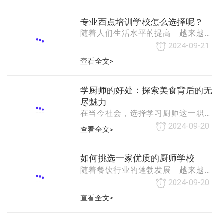
行业在近年来得到了迅速的发展。本
量选择一家好的小吃餐饮培训学校，
文将对烘焙行业的现状进行分析，并
首先要看其资质和师资力量。一所好
专业西点培训学校怎么选择呢？
展望其未来的发展前景。一、烘焙行
的培训学校应该具备国家相关部门颁
随着人们生活水平的提高，越来越多
业的发展现状1. 市场规模不断扩大近
发的办学许可证，同
的人开始关注自己的饮食健康，烘焙
年来，随着消费者对美食的需求不断
2024-09-21
作为一项健康的生活方式，受到了越
提高，烘焙行业市场规模不断扩大。
查看全文>
来越多人的喜爱。而西点作为一种美
据统计，全球烘焙市场规模已经超过
味的烘焙食品，更是受到了人们的追
了2000亿美元，其中中国市场占据了
捧。因此，越来越多的人选择参加西
近30%的份额。亚洲地区，特别是东亚
学厨师的好处：探索美食背后的无
点培训学校，学习制作美味的西点。
和东
尽魅力
那么，如何选择一家专业的西点培训
在当今社会，选择学习厨师这一职业
学校呢？本文将从以下几个方面进行
道路的人越来越多。这不仅是因为美
2024-09-20
查看全文>
详细介绍。一、了解学校的师资力量
食文化的盛行，更是因为学厨师带来
师资力量是衡量一所学校教学质量的
了诸多实际和长远的好处。以下，我
重要标准。在选择西点培训学校时，
们将探讨学习厨师的一些主要好处。
如何挑选一家优质的厨师学校
首先要了解学校的
一、掌握一项实用技能学习厨师，意
随着餐饮行业的蓬勃发展，越来越多
味着你将掌握一项实用的技能。无论
的人选择进入厨师行业，而选择一个
2024-09-20
你是在餐馆、酒店还是家庭中，烹饪
好的厨师学校则是他们成功的第一
查看全文>
技能都是必不可少的。通过系统学
步。但是，面对市场上琳琅满目的厨
习，你可以掌握从基础到高级的烹饪
师学校，如何挑选一家真正适合自己