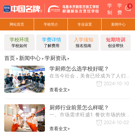
学
学
6
制
费
网站首页
学校简介
专业设置
新闻中心
学校环境
学费详情
入学须知
短期培训
学校如何
了解费用
报名指南
创业帮扶
首页
新闻中心
学厨资讯
>
>
>
学厨师怎么选学校好呢？
在当今社会，美食已经成为了人们生
活中不可或缺的一部分。越来越多的
2024-10-10
人开始关注烹饪，甚至想要成为一名
查看全文>
厨师。然而，要想成为一名优秀的厨
师，选择一所好的烹饪学校至关重
厨师行业前景怎么样呢？
要。那么，学厨师怎么选学校好呢？
一、市场需求旺盛1. 餐饮市场的快速
本文将从以下几个方面为大家进行详
发展：随着人们生活节奏的加快，越
细的解答。一、明确自己的需求和目
2024-10-02
来越多的人选择在外面就餐，而非在
查看全文>
标在选择烹饪学校之前，首先要明确
家做饭。这导致了餐饮市场的快速发