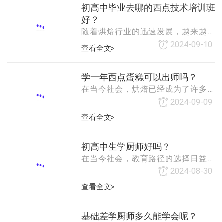
技巧，了解各种食材的特性和搭配方
的呢？以下是一些建议，希望能帮助
初高中毕业去哪的西点技术培训班
法，从而制作出美味佳肴。这项技能
你做出明智的选择。一、明确学习目
好？
不仅能够帮助你满足
标在选择厨师学校之前，首先要明确
随着烘焙行业的迅速发展，越来越多
自己的学习目标。是想成为一名专业
的人选择进入西点行业，成为了一名
2024-09-10
查看全文>
的厨师，还是仅仅想学习一些基本的
糕点师。那么，对于初高中毕业的学
烹饪技巧？不同的学习目标对应着不
生来说，应该如何选择一家好的西点
同的学校类型，因此明确目标有助于
技术培训班呢？本文将从以下几个方
学一年西点蛋糕可以出师吗？
缩小选择范围。二、
面为大家进行分析和推荐。一、培训
在当今社会，烘焙已经成为了许多人
机构的资
生活中不可或缺的一部分。从生日庆
2024-09-09
祝、节日庆典到家庭聚会，精美的西
查看全文>
点蛋糕总能为人们带来愉悦的心情。
那么，学习一年的西点蛋糕制作技
艺，是否足以让人出师呢？本文将从
初高中生学厨师好吗？
学习时间、
在当今社会，教育路径的选择日益多
元化，初高中生在面临未来职业规划
2024-08-30
时，除了传统的学术道路外，学厨师
查看全文>
也成为了一个备受关注的选择。那
么，初高中生学厨师究竟好不好呢？
以下是从几个方面进行的探讨。一、
基础差学厨师多久能学会呢？