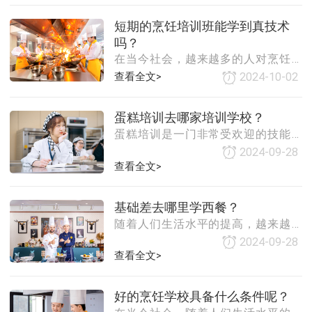
自己的需求和目标。你想要学习什么
展，各种类型的餐馆、快餐店、火锅
样的菜系？是中餐、西餐还是其他类
短期的烹饪培训班能学到真技术
店、烧烤店等如雨后春笋般涌现。这
型的烹饪？你希望通过学习达到什么
吗？
些餐馆为了吸引更多的顾客，纷纷提
程度？是为了找工作
在当今社会，越来越多的人对烹饪产
高了菜品的质量和服务水平，对厨师
生了浓厚的兴趣。随着生活节奏的加
的需求也越来越大。2. 个性化和定制
查看全文>
2024-10-02
快，人们越来越注重饮食的健康和美
化需求增加：随着人们生活水平的提
味。因此，参加烹饪培训班成为了许
高，对于美食的需求也越来越高。越
蛋糕培训去哪家培训学校？
多人提升烹饪技能的选择。然而，很
来越多的人开始追求个性化和定制化
蛋糕培训是一门非常受欢迎的技能，
多人认为短期的烹饪培训班无法学到
的美食，
许多人都想学习如何制作美味的蛋
真正的技术，那么事实究竟如何呢？
2024-09-28
糕。然而，市场上有很多家蛋糕培训
本文将从多个角度对此进行探讨。我
查看全文>
学校，选择哪一家呢？本文将为您介
们需要明确什么是真正的技术。在这
绍一些选择蛋糕培训学校的建议和注
里，我们可以理解为一种深厚的烹饪
基础差去哪里学西餐？
意事项。我们需要了解自己的需求和
功底，包括对食材的了解、烹饪方法
随着人们生活水平的提高，越来越多
目标。如果您只是想学习一些基础的
的掌握、口味的调整等方面。短期的
的人开始关注自己的饮食健康和品
蛋糕制作技巧，那么可以选择一些短
2024-09-28
烹饪培训班能否达
味。西餐作为一种高档的餐饮方式，
查看全文>
期课程或者线上课程。如果您想成为
受到了很多人的喜爱。然而，对于基
一名专业的蛋糕师，那么需要选择一
础较差的人来说，学习西餐可能会感
些更加全面和系统的课程。我们需要
好的烹饪学校具备什么条件呢？
到无从下手。那么，基础差的人应该
考虑学校的师资力量和教学质量。可