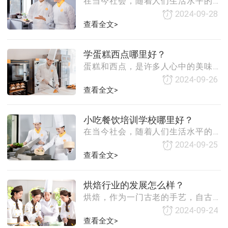
在当今社会，随着人们生活水平的提
去哪里学西餐呢？本文将为你推荐一
以通过查看学校的官
高，越来越多的人开始关注自己的饮
些适合基础较差的学习场所，帮助你
2024-09-28
食健康，烹饪技能也逐渐成为人们日
查看全文>
顺利掌握西餐的基本技巧。一、专业
常生活中不可或缺的一部分。因此，
西餐学校专业西餐学校是学习西餐的
选择一所好的烹饪学校对于想要学习
最佳选择。这些学校通常拥有专业的
学蛋糕西点哪里好？
烹饪技巧的人来说至关重要。那么，
师资力量和丰富的教学经验，能够为
蛋糕和西点，是许多人心中的美味佳
好的烹饪学校到底具备哪些条件呢？
学生提供系统、全面
肴。它们不仅口感丰富多样，而且制
本文将从以下几个方面进行阐述。
2024-09-26
作过程中蕴含着无尽的艺术魅力。然
查看全文>
一、师资力量一个好的烹饪学校，首
而，对于许多热爱烘焙的人来说，如
先要有一支高素质的教师队伍。教师
何学习蛋糕西点技艺，成为了他们亟
是传授烹饪技艺的关键人物，他们的
小吃餐饮培训学校哪里好？
待解决的问题。本文将为您推荐一些
专业水平和教学能力直接影响到学生
在当今社会，随着人们生活水平的提
国内知名的烘焙培训机构，帮助您找
的学习效果。因此，
高，越来越多的人开始关注美食，尤
到最佳的烘焙学习之路。一、选择烘
2024-09-25
其是小吃。小吃作为一种独特的美食
查看全文>
焙培训机构的四大原则1. 品牌效应选
形式，深受大众喜爱。因此，小吃餐
择一家具有良好口碑和较高知名度的
饮培训学校逐渐兴起，吸引了众多想
烘焙培训机构，有助于您在学习过程
烘焙行业的发展怎么样？
要学习小吃制作技艺的人。那么，如
中获得更多的资源和支持。例如，国
烘焙，作为一门古老的手艺，自古以
何选择一家好的小吃餐饮培训学校
内知名的烘焙
来就有着丰富的文化内涵。随着社会
呢？本文将从以下几个方面为您进行
2024-09-24
的发展和人们生活水平的提高，烘焙
查看全文>
详细介绍。一、学校的资质和师资力