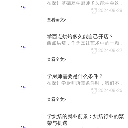
兴趣与热爱的驱动力首先，兴趣是最
在探讨基础差学厨师多久能学会这一
好的老师。对于初高中生而言，如果
问题时，我们首先要明确的是，学会
2024-08-28
他们对烹饪充满热情，对食材的搭
厨师技能并非一蹴而就的过程，它受
查看全文>
配、味道的调和以及烹饪过程的乐趣
到多种因素的影响，包括个人的学习
有着浓厚的兴趣，那么学厨师无疑是
态度、努力程度、学习方法以及所处
一个理想的选择。在兴趣的驱动下，
的学习环境等。因此，无法给出一个
学西点烘焙多久能自己开店？
他们能够更加专注地投
确切的时间框架来回答这个问题，但
西点烘焙，作为烹饪艺术中的一颗璀
我们可以从几个方面来探讨这一话
璨明珠，以其精致的外观、丰富的口
2024-08-27
题。一、态度决定一切首先，学习态
感和多样的风味赢得了广泛的喜爱。
查看全文>
度是决定学习进度和效果的关键因
许多热爱烘焙的人梦想着有朝一日能
素。如果你对烹饪充满热情，愿意投
够开设自己的西点店，将这份甜蜜的
入时间和精力去学习和实践，那么即
事业变为现实。然而，从学习西点烘
学厨师需要是什么条件？
使基础较差，你也能在
焙到自主开店，并非一蹴而就的过
在探讨学厨师所需条件时，我们不难
程，它需要时间、技能、规划与勇气
发现，这一职业不仅仅是对烹饪技艺
2024-08-26
的综合考量。一、学习时间：因人而
的掌握，更是一种对美食文化的热爱
查看全文>
异，但基础扎实是关键学习西点烘焙
与传承。成为一名优秀的厨师，需要
的时间长短因个人基础、学习方式和
具备多方面的条件，这些条件共同构
目标而异。对于完全没有基础的初学
成了通往烹饪艺术殿堂的基石。一、
学烘焙的就业前景：烘焙行业的繁
者来说，可能需要从
热爱与兴趣首先，对烹饪的热爱与兴
荣与机遇
趣是成为厨师最基本的条件。这份热