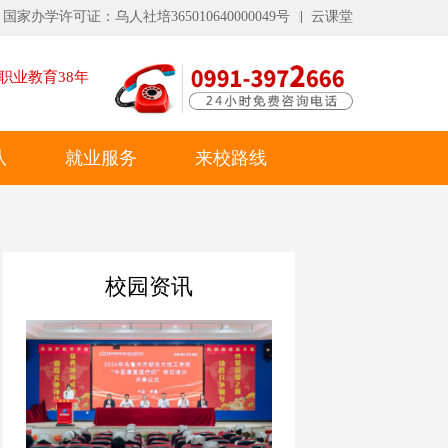
国家办学许可证：乌人社培365010640000049号
云课堂
职业教育
38
年
队
就业服务
来校路线
校园资讯