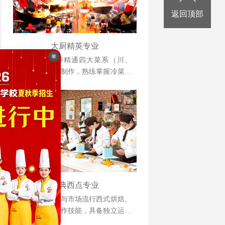
返回顶部
大厨精英专业
本专业以培养精通四大菜系（川、
浙、粤、苏）制作，熟练掌握冷菜、
雕刻、冷拼技术，懂经营、善管理，
并具备创业能力的人才为目标。
经典西点专业
掌握各类传统与市场流行西式烘焙、
甜点制品的操作技能，具备独立运营
管理与自主创业能力的复合型人才。