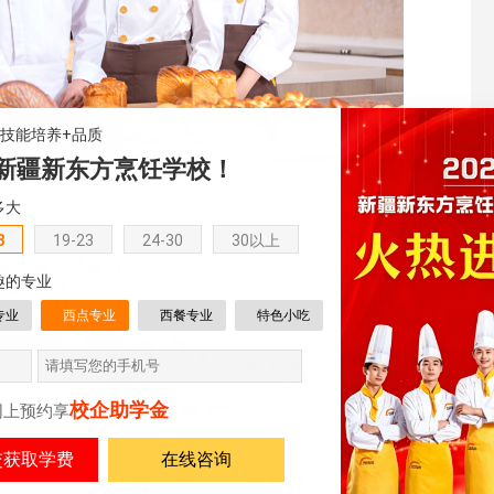
+技能培养+品质
新疆新东方烹饪学校！
多大
8
19-23
24-30
30以上
燃”来袭，请检阅！
趣的专业
培训班好？
专业
西点专业
西餐专业
特色小吃
西点烘焙专业
能专门人
学习西点创造正宗幸福味
校企助学金
网上预约享
道
在线咨询
短期烹饪专业