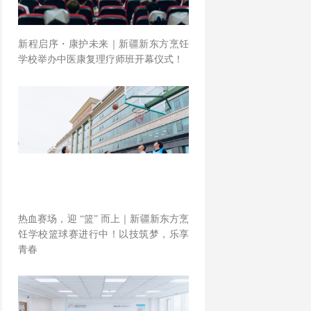
新程启序・康护未来｜新疆新东方烹饪
学校举办中医康复理疗师班开幕仪式！
热血赛场，迎 “篮” 而上｜新疆新东方烹
饪学校篮球赛进行中！以技筑梦，乐享
青春