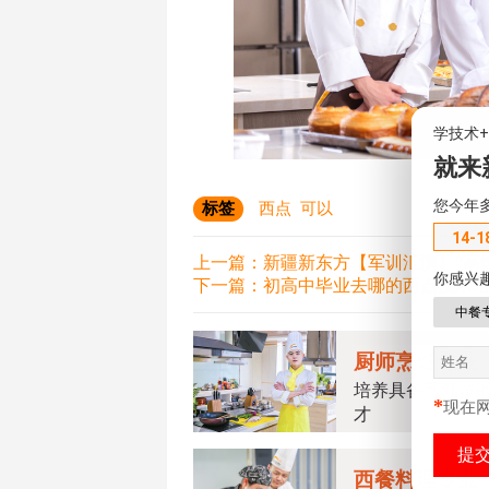
学技术
就来
您今年
标签
西点
可以
14-1
上一篇：
新疆新东方【军训汇演】“高
你感兴
下一篇：
初高中毕业去哪的西点技术
中餐
厨师烹饪专业
培养具备烹饪技
*
现在
才
西餐料理专业