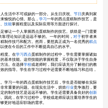
多人生活中不可或缺的一部分。从生日庆祝、
节日
庆典到家
带来愉悦的心情。那么，
学习
一年的西点蛋糕制作技艺，是
间、
技能
掌握程度以及实际应用等方面进行探讨。
否足够让一个人掌握西点蛋糕制作的技艺。烘焙是一门需要
依靠理论知识是远远不够的。一年的时间，
对于
初学者来
蛋糕制作技巧和配方。然而，要想真正成为一名优秀的
糕点
，以便在今后的工作中不断提高自己的水平。
的程度。在
学习西点
蛋糕制作的过程中，学生需要掌握诸如
面的基本技能。这些技能的掌握程度，不仅取决于学生自身
学方法。在选择
学校
或老师时，我们应该充分了解他们的教
有效的指导。学生在学习过程中还需要不断地练习和总结，
题。学习一年的西点蛋糕制作技艺后，学生是否能够在实际
个非常重要的问题。在现实生活中，烘焙
行业
竞争激烈，要
一定的制作技艺是远远不够的。学生还需要具备良好的
创新
等。因此，在学习过程中，学校或老师应该注重培养学生的
能够更好地适应职场的需求。