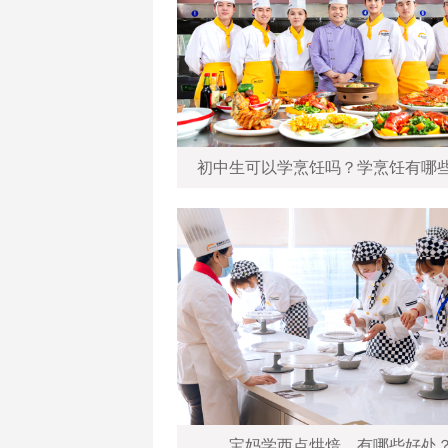
初中生可以学烹饪吗？学烹饪有哪
宝妈学西点烘焙，有哪些好处