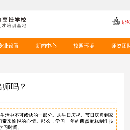
专注
专业设置
新闻中心
校园环境
师资团
中餐专业
学厨资讯
学校环境
西点专业
学校新闻
教学环境
西餐专业
就业动态
学生风采
出师吗？
特色短期
就业环境
学生作品
人生活中不可或缺的一部分。从生日庆祝、节日庆典到家
们带来愉悦的心情。那么，学习一年的西点蛋糕制作技
学习时间、