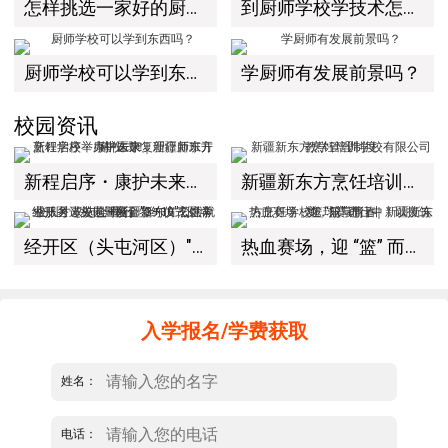
怎样挑选一家好的厨师学校
到厨师学校学技术怎么样
厨师学校可以学到东西吗？
学厨师有发展前景吗？
校园资讯
新程启序・康护未来｜新疆新东方烹饪学校举办中医康复理疗师班开幕仪式！
新疆新东方烹饪培训学校有限公司教学管理制度
经开区（头屯河区）"3+10"公共就业服务进校园暨新疆新东方烹饪学校人才双选会+校企签约仪式圆满举行
热血赛场，迎 “篮” 而上｜新疆新东方烹饪学校篮球赛进行中！以技筑梦，乐享青春
入学报名/学费获取
姓名：
电话：