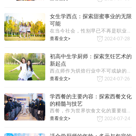
一门无性别限制的艺术，男生同样可
生活品质追求的提升，西点行业迎来
以在其中大展拳脚。男生学厨师，不
了前所未有的发展机遇。从传统的蛋
女生学西点：探索甜蜜事业的无限
仅能够掌握一门实用的生活技能，更
糕店、面包房，到新兴的烘焙工作
可能
有可能开启一段充满挑战与机遇的职
室、网红甜品店，西点
在当今社会，性别早已不再是职业选
业旅程。以下是对男生学厨师这一选
择的限制，女生在各个领域都展现出
择的深入探讨。一、烹饪技艺的实用
查看全文>
2024-07-28
了卓越的才华和潜力。西点制作，这
性与魅力烹饪是一门需要精细技艺和
一融合了艺术与技术的甜蜜事业，也
创意的艺术。男生在学习厨师的过程
初高中生学厨师：探索烹饪艺术的
吸引了越来越多女生的目光。那么，
中，可以掌握各种烹饪技巧和方法，
新起点
女生学西点究竟好不好呢？以下是对
了解食材的搭配和营养知识。这些实
西点师作为烘焙行业中不可或缺的专
这一话题的深入探讨。一、西点行业
用技能不仅能为他
业人才，其月薪水平一直是众多求职
的魅力所在西点，以其精致的外观、
查看全文>
2024-07-26
者关注的焦点。随着烘焙市场的不断
丰富的口感和独特的文化韵味，深受
扩大和消费者对高品质烘焙产品需求
消费者的喜爱。从经典的法式马卡龙
学西餐的主要内容：探索西餐文化
的增加，西点师的月薪水平也呈现出
到创意无限的慕斯蛋糕，每一款西点
的精髓与技艺
一定的波动和增长趋势。以下是对西
都像是艺术品，让人赏心悦目。女生
西餐，作为世界饮食文化的重要组成
点师一般月薪的详细探析：一、整体
通常对美有着敏锐
部分，其独特的烹饪技艺、丰富的菜
月薪水平根据多个权威招聘网站和行
查看全文>
2024-07-24
品种类和深厚的文化底蕴吸引了无数
业报告的统计，西点师的月薪水平因
烹饪爱好者和专业厨师的关注。学西
地区、工作经验、技能水平等因素而