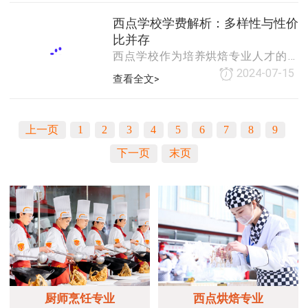
费的详细解析，旨在帮助有意向的学
因人而异，但通常至少需要几个月到
员更好地了解这一领域。一、学费范
西点学校学费解析：多样性与性价
一年的时间。在
围概览西点学校的学费因课程类型、
比并存
学习时长及学校地理位置等因素而
西点学校作为培养烘焙专业人才的重
异。一般来说，短期课程的学费相对
要基地，其学费因多种因素而呈现出
2024-07-15
查看全文>
较低，通常在几千元至一万元之间；
多样化的特点。以下是对西点学校学
而长期课程的学费则可能高达数万元
费的详细解析，旨在帮助有意向的学
甚至更多。具体而言，根据近期市场
员更好地了解这一领域。一、学费范
调研和参考文章中的信息，西点学校
上一页
1
2
3
4
5
6
7
8
9
围概览西点学校的学费因课程类型、
的学费大致可以分为
学习时长及学校地理位置等因素而
下一页
末页
异。一般来说，短期课程的学费相对
较低，通常在几千元至一万元之间；
而长期课程的学费则可能高达数万元
甚至更多。具体而言，根据近期市场
调研和参考文章中的信息，西点学校
的学费大致可以分为
厨师烹饪专业
西点烘焙专业