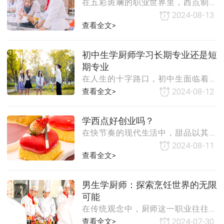
在五彩斑斓的职业世界里，西点制作
此，选择学习西点烘焙培训，不仅是
餐厅、星级酒
以其独特的魅力吸引着众多追梦者的
对个人兴趣爱好的追求，更是对未来
2024-08-13
目光，而女生在这一领域中更是展现
查看全文>
职业发展的一种明智投资。那么，学
出了非凡的优势与潜力。学习西点，
西点烘焙培训后，工作真的好找吗？
对于女生而言，不仅是一门技艺的掌
行业需求持续增长随着人们生活水平
初中生学厨师学习长期专业还是短
握，更是一种生活态度的体现，是创
的提高和消费观念的转变，西点烘焙
期专业
造美好、传递幸福的过程。一、细腻
产品已不再是奢侈品
在人生的十字路口，初中生面临着诸
入微的观察力女生天生具备细腻入微
多选择，其中之一便是未来的职业道
的观察力，这种特质在西点制作中尤
查看全文>
2024-08-12
路。对于那些对烹饪艺术充满热情、
为重要。西点制作讲究的是精准与细
梦想成为大厨的初中生而言，选择学
致，从食材的选择、配比的精确到每
学西点好创业吗？
习厨师专业无疑是一个既实际又充满
一步操作的严谨，都需要制作者具备
在快节奏的现代生活中，甜品以其独
挑战的决定。然而，在踏入这一领域
高度的专注与细心
特的魅力成为了许多人日常的小确
之前，一个关键问题摆在他们面前：
2024-08-11
幸。西点，作为甜品界的一颗璀璨明
是选择长期专业学习还是短期专业培
查看全文>
珠，不仅以其精致的外观、丰富的口
训？本文将从多个维度探讨这一选
感赢得了全球食客的青睐，更成为了
择，帮助初中生做出更加明智的决
男生学厨师：探索烹饪世界的无限
一个充满机遇与挑战的创业领域。那
策。一、长期专业的优势1. 系统性与
可能
么，学习西点并以此为基础创业，究
深度长期专业通常涵盖更为广泛和深
在传统观念中，厨师这一职业往往被
竟是一条怎样的道路呢？一、西点行
入的课程内容，从
视为女性的领域，但实际上，烹饪是
业的市场潜力随着消费升级和人们对
查看全文>
2024-07-30