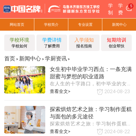
学
学
5
制
费
网站首页
学校简介
专业设置
新闻中心
学校环境
学费详情
入学须知
短期培训
学校如何
了解费用
报名指南
创业帮扶
首页
新闻中心
学厨资讯
>
>
>
女生初中毕业学习西点：一条充满
甜蜜与梦想的职业道路
在人生的十字路口，初中毕业的女生
面临着诸多选择，而学习西点烘焙，
查看全文>
2024-08-23
无疑是一条既充满挑战又极具吸引力
的职业道路。对于许多热爱美食、追
探索烘焙艺术之旅：学习制作蛋糕
求创意与美感的年轻女性而言，西点
与面包的多元途径
烘焙不仅是一门技艺，更是一种生活
探索烘焙艺术之旅：学习制作蛋糕与
态度和艺术追求。本文将探讨女生初
面包的多元途径在烘焙的世界里，蛋
中毕业学习西点的优势、挑战以及未
查看全文>
2024-08-22