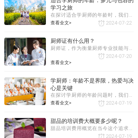
适合学厨师的年龄：多元与包容的
餐，不仅仅是为了掌握一门烹饪技
异，但整体而言，其月薪范围大致在
学习之旅
能，更是为了深入了解西餐文化的精
2K至20K之间。其中，大部分西点师
在探讨适合学厨师的年龄时，我们实
髓和魅力。那么，学西餐的主要内容
的月薪集中在
际上是在讨论一个充满多元性和包容
究竟包括哪些呢？一、西餐烹饪基础
查看全文>
2024-07-22
性的话题。厨师这个职业，因其独特
学西餐的第一步，是掌握西餐烹饪的
的魅力和广泛的吸引力，几乎对任何
基础知识和技能。这包括了解西餐烹
厨师证有什么用？
年龄段的人都敞开了大门。然而，不
饪的常用工具和设备，如烤箱、平底
厨师证，作为衡量厨师专业技能与知
同年龄段的人在学习厨师这一职业
锅、搅拌器等；学习西餐的基本烹饪
识水平的重要凭证，其在多个维度上
时，可能会面临不同的挑战和机遇。
方法，如煎、烤、炖
2024-07-20
展现出了其独特的价值和作用。以下
我们要明确的是，学习厨师并没有严
查看全文>
是对厨师证用处的详细阐述：1. 专业
格的年龄限制。从青少年到成年人，
技能的认可厨师证是国家或行业权威
甚至到中老年，都有可能成为出色的
学厨师：年龄不是界限，热爱与决
机构对厨师专业技能与知识的官方认
厨师。关键在于个人的兴趣、热情以
心是关键
证。持有厨师证意味着个人的烹饪技
及投入的时间和努力。对于青少年来
在探讨学厨师的年龄问题时，我们首
艺、食品安全知识、营养搭配能力等
说，学习厨师可能是
先要明确一个核心观点：年龄并不是
得到了专业认可，是厨师专业能力的
查看全文>
2024-07-19
决定能否学习厨师技能的关键因素。
直接体现。2. 就业与晋升的敲门砖在
无论是青春年少的学生，还是渴望转
竞争激烈的餐饮行业中，厨师证往往
甜品的培训费大概要多少呢？
行的中年人，甚至是追求生活乐趣的
是求职者脱颖而出的关键。它不仅能
甜品培训费用概览在当今这个追求美
老年人，只要对烹饪充满热情，愿意
帮助厨师
食与创意的时代，甜品作为餐饮文化
投入时间和精力去学习和实践，都有
2024-07-19