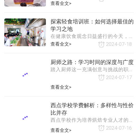
查看全文>
中的重要组成部分，其精致的外观、
可能成为一名优秀的厨师。一、年龄
丰富的口感和独特的创意，吸引了无
多样化的学习群体在厨师培训学校或
数人的目光。因此，越来越多的人选
烹饪工作坊中，我们可以看到不同年
探索轻食培训班：如何选择最佳的
择通过甜品培训来掌握这门技艺，无
龄段的学员。有的年轻人怀揣着对美
学习之地
论是为了职业发展还是个人兴趣。然
食的热爱和对未来的憧憬，选择将厨
在健康饮食观念日益盛行的今天，轻
而，甜品培训的费用因地区、培训机
师作为自己的职业
食作为一种低热量、高营养、快捷便
查看全文>
2024-07-18
构、课程内容及课程时长等多种因素
利的饮食方式，受到了越来越多人的
而异，下面将详细探讨甜品培训费用
青睐。因此，轻食培训班也应运而
的大致范围。一、甜品培训费用的影
厨师之路：学习时间的深度与广度
生，为有志于从事轻食行业或提升个
响因素地区差异：不同地区的经济发
踏入厨师这一充满创意与挑战的职业
人烹饪技能的人们提供了宝贵的学习
展水平、消费水平
领域，许多人都会好奇地问：“厨师要
机会。然而，市面上的轻食培训班琳
2024-07-17
学多久？”实际上，这个问题并没有一
琅满目，如何选择一家好的培训班成
查看全文>
个固定的答案，因为学习厨师的时间
为了许多人的难题。本文将从几个方
长度受到多种因素的影响，包括个人
面为您分析，帮助您找到最适合自己
天赋、学习强度、选择的培训方式以
的轻食培训班。一、师资力量是关键
西点学校学费解析：多样性与性价
及职业目标等。下面，我们将从几个
优秀的师资力量是轻食培训班的核心
比并存
方面来探讨厨师学习的时间维度。
竞争力。一家好的培
西点学校作为培养烘焙专业人才的重
一、基础技能培训阶段对于初学者而
要基地，其学费因多种因素而呈现出
2024-07-16
查看全文>
言，掌握基础的烹饪技能和理论知识
多样化的特点。以下是对西点学校学
是必不可少的。这一阶段的学习时间