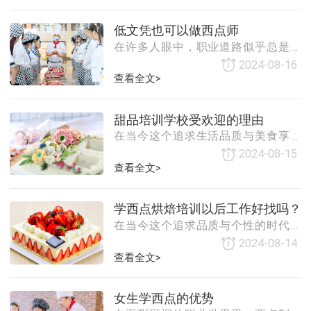
糕与面包不仅是美味的象征，更是创
来发展前景，为有志于此的女生提供
意与技艺的结晶。对于热爱烘焙、渴
一份参考。优势篇：热爱与天赋的完
低文凭也可以做西点师
望亲手制作出精致甜点的你来说，寻
美结合**1. 兴趣驱动，学习动力足女生
在许多人眼中，职业道路似乎总是与
找一个合适的学习平台至关重要。本
天生对美好事物有着敏锐的感知力和
学历文凭紧密相连，仿佛没有一张光
文将带你探索几种学习制作蛋糕与面
创造力，
2024-08-16
鲜的毕业证书，就难以在竞争激烈的
包的多元途径，助你踏上烘焙艺术的
查看全文>
职场中找到一席之地。然而，在西点
精彩旅程。1. 专业烘焙学校专业烘焙
烘焙这个充满创意与美味的行业中，
学校是学习烘焙技艺的首选之地。这
甜品培训学校受欢迎的理由
低文凭并不意味着梦想的终结，反而
些学校通常拥有完善的课程体系，从
在当今这个追求生活品质与美食享受
可能成为开启精彩职业生涯的钥匙。
基础理论到高级技巧，全方位覆盖蛋
的时代，甜品已不仅仅是一种味蕾上
本文将探讨为何低文凭者也能成为优
2024-08-15
糕与面包的制
的满足，更是一种生活态度的体现。
查看全文>
秀的西点师，以及他们如何凭借梦想
随着甜品文化的日益普及和消费者对
与技能在这个领域绽放光彩。梦想无
甜品品质要求的不断提升，甜品培训
界限，热爱是起点首先，西点师这一
学西点烘焙培训以后工作好找吗？
学校作为培养专业甜品制作人才的重
职业的核心在于对甜品的热爱与追
在当今这个追求品质与个性的时代，
要基地，正逐渐成为众多学习者的热
求。无论你的学历如
西点烘焙行业正以前所未有的速度蓬
门之选。那么，甜品培训学校为何如
2024-08-14
勃发展。从精致的法式甜点、松软的
查看全文>
此受欢迎呢？以下几点或许能为我们
日式面包，到创意无限的翻糖蛋糕、
揭示答案。1. 市场需求旺盛，就业前
马卡龙等，西点烘焙产品以其独特的
景广阔甜品行业的快速发展为从业者
女生学西点的优势
魅力赢得了广大消费者的喜爱。因
提供了广阔的就业空间。无论是高端