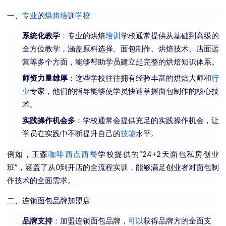
一、
专业
的
烘焙培
训
学校
系统化教学
：专业的烘焙
培训
学校通常提供从基础到高级的
全方位教学，涵盖原料选择、面包制作、烘焙技术、店面运
营等多个方面，能够帮助学员建立起完整的烘焙知识体系。
师资力量雄厚
：这些学校往往拥有经验丰富的烘焙大师和
行
业
专家，他们的指导能够使学员快速掌握面包制作的核心技
术。
实践操作机会多
：学校通常会提供充足的实践操作机会，让
学员在实践中不断提升自己的
技能
水平。
例如，王森
咖啡
西点
西餐
学校提供的“24+2天面包私房创业
班”，涵盖了从0到开店的全流程实训，能够满足创业者对面包制
作技术的全面需求。
二、连锁面包品牌加盟店
品牌支持
：加盟连锁面包品牌，
可以
获得品牌方的全面支