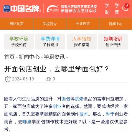
学
学
5
制
费
网站首页
学校简介
专业设置
新闻中心
学校环境
学费详情
入学须知
短期培训
学校如何
了解费用
报名指南
创业帮扶
首页
新闻中心
学厨资讯
>
>
>
开面包店创业，去哪里学面包好？
2024-05-19
0
随着人们生活品质的提升，对
面包
等
烘焙
食品的需求日益增加，
开一家面包店成为了许多
创业
者的选择。然而，要成功经营一家
面包店，首先需要掌握精湛的面包制作
技术
。那么，
对于
创业者
而言，去
哪里
学面包制作技术更好呢？以下是一些建议供您参
考。