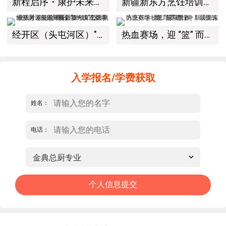
新程启序・康护未来｜新疆新东方烹饪学校举办中医康复理疗师班开幕仪式！
新疆新东方烹饪培训学校有限公司教学管理制度
经开区（头屯河区）"3+10"公共就业服务进校园暨新疆新东方烹饪学校人才双选会+校企签约仪式圆满举行
热血赛场，迎 “篮” 而上｜新疆新东方烹饪学校篮球赛进行中！以技筑梦，乐享青春
入学报名/学费获取
姓名：
电话：