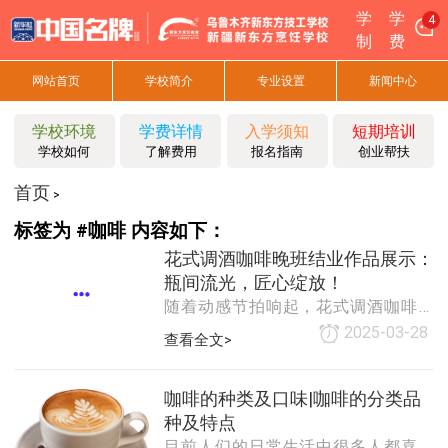
学
学
4
制
费
网站首页
学校简介
专业设置
新闻中心
学校环境
学费详情
入学须知
短期培训
学校如何
了解费用
报名指南
创业帮扶
首页
>
标签为 #咖啡 内容如下：
花式调酒咖啡晚班结业作品展示：
瓶间流光，匠心绽放！
随着动感节拍响起，花式调酒咖啡晚
班结业展示拉开序幕。经过每天晚上
2025-03-28
查看全文>
的刻苦训练，学员们褪去青涩，以摇
壶为笔，以酒液为墨，在夜空中书写
属于调酒师的璀璨篇章。学员们化
咖啡的种类及口味|咖啡的分类品
身“瓶间魔术师”。摇壶腾空、酒液悬
种及特点
空、火焰跃动，每一次翻转都精准如
目前人们的日常生活中很多人都喜欢