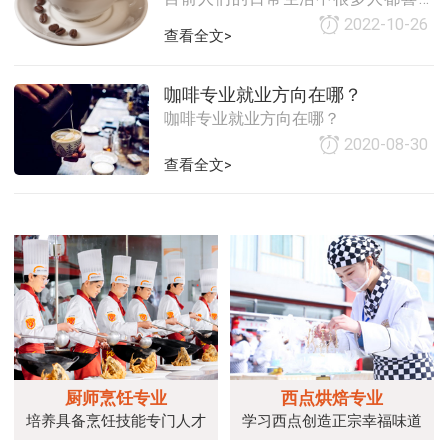
钟摆，每一滴飞溅都饱含诗意。刘主
喝咖啡，除了上班族，学生也喜欢
2022-10-26
任说：“这杯酒的层次，就像你们未来
查看全文>
喝，咖啡现在作为大众化的饮品，有
的职业道路——既有扎实的基底，又有
很多的品种，我们在日常生活中也看
无限延展的空间。愿你们教给你们
见过，咖啡有多少的品种呢?这些品种
咖啡专业就业方向在哪？
的‘手艺+创意’，在人生的调酒台上，
有什么特点?它们
咖啡专业就业方向在哪？
永远调出属
2020-08-30
查看全文>
厨师烹饪专业
西点烘焙专业
培养具备烹饪技能专门人才
学习西点创造正宗幸福味道