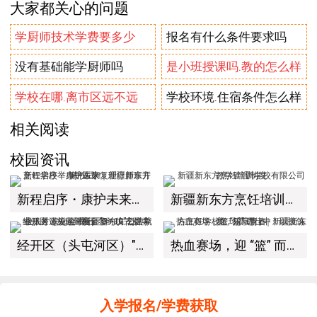
大家都关心的问题
学厨师技术学费要多少
报名有什么条件要求吗
没有基础能学厨师吗
是小班授课吗.教的怎么样
学校在哪.离市区远不远
学校环境.住宿条件怎么样
相关阅读
校园资讯
新程启序・康护未来｜新疆新东方烹饪学校举办中医康复理疗师班开幕仪式！
新疆新东方烹饪培训学校有限公司教学管理制度
经开区（头屯河区）"3+10"公共就业服务进校园暨新疆新东方烹饪学校人才双选会+校企签约仪式圆满举行
热血赛场，迎 “篮” 而上｜新疆新东方烹饪学校篮球赛进行中！以技筑梦，乐享青春
入学报名/学费获取