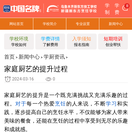
学
学
8
制
费
网站首页
学校简介
专业设置
新闻中心
学校环境
学费详情
入学须知
短期培训
学校如何
了解费用
报名指南
创业帮扶
首页
新闻中心
学厨资讯
>
>
>
家庭厨艺的提升过程
2024-03-16
0
家庭厨艺的提升是一个既充满挑战又充满乐趣的过
程。
对于
每一个热爱
烹饪
的人来说，不断
学习
和实
践，逐步提高自己的烹饪水平，不仅能够为家人带来
美味的餐食，还能在烹饪的过程中享受到无尽的乐趣
和成就感。