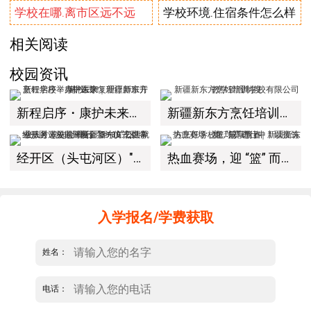
学校在哪.离市区远不远
学校环境.住宿条件怎么样
相关阅读
校园资讯
新程启序・康护未来｜新疆新东方烹饪学校举办中医康复理疗师班开幕仪式！
新疆新东方烹饪培训学校有限公司教学管理制度
经开区（头屯河区）"3+10"公共就业服务进校园暨新疆新东方烹饪学校人才双选会+校企签约仪式圆满举行
热血赛场，迎 “篮” 而上｜新疆新东方烹饪学校篮球赛进行中！以技筑梦，乐享青春
入学报名/学费获取
姓名：
电话：