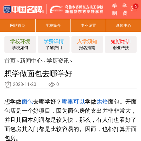
学
学
5
制
费
网站首页
学校简介
专业设置
新闻中心
学校环境
学费详情
入学须知
短期培训
学校如何
了解费用
报名指南
创业帮扶
首页
新闻中心
学厨资讯
>
>
>
想学做面包去哪学好
2023-11-20
0
想学做
面包
去哪学好？
哪里
可以
学做
烘焙
面包。开面
包店是一个好项目，因为面包房的支出并非非常大，
并且其回本利润都是较为快，那么，有人们也看好了
面包房其入门都是比较容易的。因而，也都打算开面
包房。