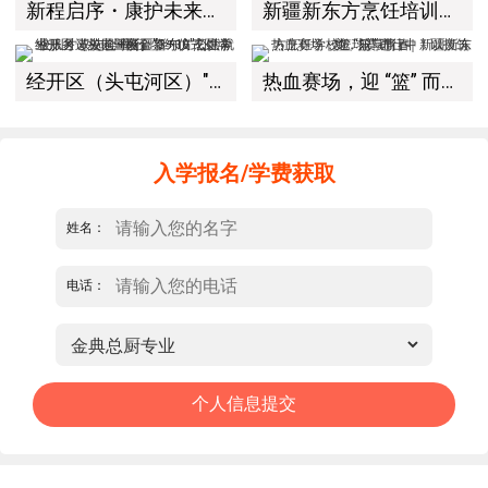
新程启序・康护未来｜新疆新东方烹饪学校举办中医康复理疗师班开幕仪式！
新疆新东方烹饪培训学校有限公司教学管理制度
经开区（头屯河区）"3+10"公共就业服务进校园暨新疆新东方烹饪学校人才双选会+校企签约仪式圆满举行
热血赛场，迎 “篮” 而上｜新疆新东方烹饪学校篮球赛进行中！以技筑梦，乐享青春
入学报名/学费获取
姓名：
电话：