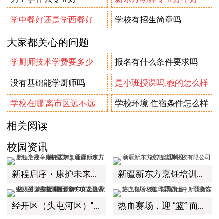
学中餐好还是学西餐好
学校有招生简章吗
大家都关心的问题
学厨师技术学费要多少
报名有什么条件要求吗
没有基础能学厨师吗
是小班授课吗.教的怎么样
学校在哪.离市区远不远
学校环境.住宿条件怎么样
相关阅读
校园资讯
新程启序・康护未来｜新疆新东方烹饪学校举办中医康复理疗师班开幕仪式！
新疆新东方烹饪培训学校有限公司教学管理制度
经开区（头屯河区）"3+10"公共就业服务进校园暨新疆新东方烹饪学校人才双选会+校企签约仪式圆满举行
热血赛场，迎 “篮” 而上｜新疆新东方烹饪学校篮球赛进行中！以技筑梦，乐享青春