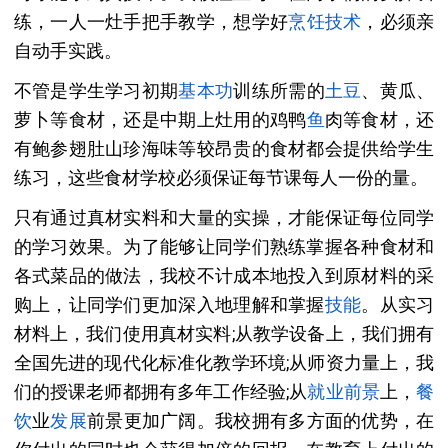
练，一人一灶手把手教学，想学好
烹饪技术
，必须亲
自动手实践。
不管是学生学习初期
基本功
训练所需的
土豆
、黄瓜、
萝卜等食材，还是中期上灶用的鸡鸭
鱼
肉等食材，还
有鲍参翅肚山珍海味等较昂贵的食材都会提供给学生
练习，这些食材学校必须保证每节课每人一份的量。
只有通过真材实料和大量的实操，才能保证每位同学
的学习效果。为了能够让同学们熟练掌握各种食材和
各式菜品的做法，我校不计成本地投入到原材料的采
购上，让同学们更加深入地理解和掌握
技能
。从实习
材料上，我们使用真材实料;从教学设备上，我们拥有
全国先进的现代化标准化教学环境;从师资力量上，我
们的授课老师都拥有多年工作经验;从
就业
前景
上，
餐
饮
业
发展
前景更加广阔。我校拥有多方面的优势，在