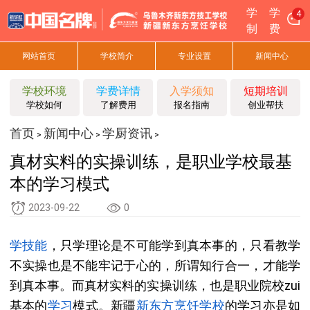
学
学
4
制
费
网站首页
学校简介
专业设置
新闻中心
学校环境
学费详情
入学须知
短期培训
学校如何
了解费用
报名指南
创业帮扶
首页
新闻中心
学厨资讯
>
>
>
真材实料的实操训练，是职业学校最基
本的学习模式
2023-09-22
0
学技能
，只学理论是不可能学到真本事的，只看教学
不实操也是不能牢记于心的，所谓知行合一，才能学
到真本事。而真材实料的实操训练，也是职业院校zui
基本的
学习
模式。新疆
新东方烹饪
学校
的学习亦是如