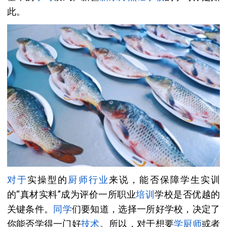
此。
对于
实操型的
厨师行业
来说，能否保障学生实训
的“真材实料”成为评价一所职业
培训
学校是否优越的
关键条件。
同学
们要知道，选择一所好学校，决定了
你能否学得一门好
技术
。所以，对于想要
学厨师
或者