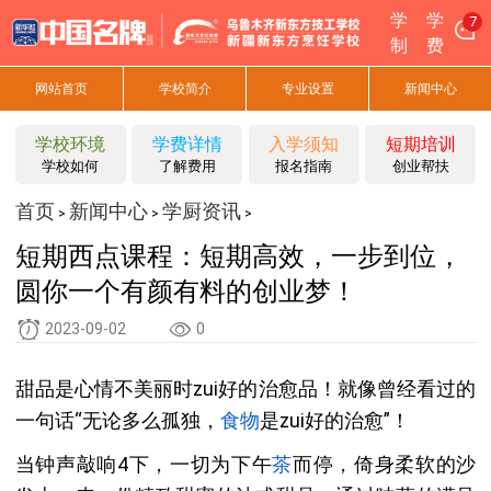
学
学
7
制
费
网站首页
学校简介
专业设置
新闻中心
学校环境
学费详情
入学须知
短期培训
学校如何
了解费用
报名指南
创业帮扶
首页
新闻中心
学厨资讯
>
>
>
短期西点课程：短期高效，一步到位，
圆你一个有颜有料的创业梦！
2023-09-02
0
甜品是心情不美丽时zui好的治愈品！就像曾经看过的
一句话“无论多么孤独，
食物
是zui好的治愈”！
当钟声敲响4下，一切为下午
茶
而停，倚身柔软的沙