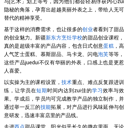
与[艺术」划上等号，因为他们都会轻易俘获内心zui
隐秘的角落，孕育出超越美丽外表之上，带给人无可
替代的精神享受。
基于这样的消费需求，也让很多的
创业
者看到了甜品
的创业魅力。新疆
新东方烹饪
学校
的甜品创业课程，
真的是超级丰富的产品内容，包含日式创意
蛋糕
，高
人气芝士蛋糕、慕斯甜品、马卡龙、闪电
泡芙
等等，
这些产品juedui不仅有华丽的外表，口感上也是更惹
人喜爱。
以实操为主的课程设置，
技术
重点、难点反复跟进训
练，让学员在
短期
时间内达到zui佳的
学习
效率与效
果。学成后，学员均可完成教学产品的独立制作，并
通过举一反三的
技能
拓展，对产品进行风味延伸与创
意研发，迅速丰富店里的产品线。
走进
西点
甜品课堂，阳光似乎长久的撒在里面，无论