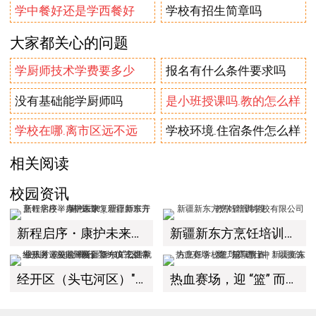
学中餐好还是学西餐好
学校有招生简章吗
大家都关心的问题
学厨师技术学费要多少
报名有什么条件要求吗
没有基础能学厨师吗
是小班授课吗.教的怎么样
学校在哪.离市区远不远
学校环境.住宿条件怎么样
相关阅读
校园资讯
新程启序・康护未来｜新疆新东方烹饪学校举办中医康复理疗师班开幕仪式！
新疆新东方烹饪培训学校有限公司教学管理制度
经开区（头屯河区）"3+10"公共就业服务进校园暨新疆新东方烹饪学校人才双选会+校企签约仪式圆满举行
热血赛场，迎 “篮” 而上｜新疆新东方烹饪学校篮球赛进行中！以技筑梦，乐享青春