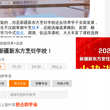
置疑的，但是新疆新东方烹饪学校还会培养学子全面发展，
学生不仅能掌握中烹
技术
，还能选修蔬果雕刻、面塑、糖
以
学习中式
面点
、调酒、饮品等课程。大大丰富了课程选择
方面的的全面发展性。
+技能培养+品质
新疆新东方烹饪学校！
多大
8
19-23
24-30
30以上
趣的专业
专业
西点专业
西餐专业
特色小吃
校企助学金
网上预约享