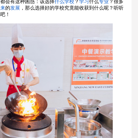
长都会有这种困惑：该选择
什么
学校
？
学习
什么
专业
？很多
未来
的
发展
，那么选择好的学校究竟能收获到什么呢？听听
说吧！