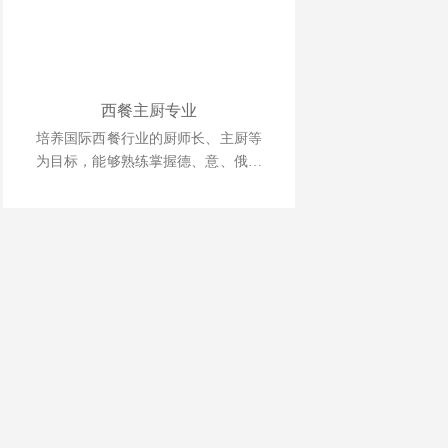
西餐主厨专业
培养国际西餐行业的厨师长、主厨等
为目标，能够熟练掌握德、意、俄等
西式风味大菜制作技术，掌握日韩料
理、巴西烧烤等制作技术，中西式风
味菜肴创新技能。