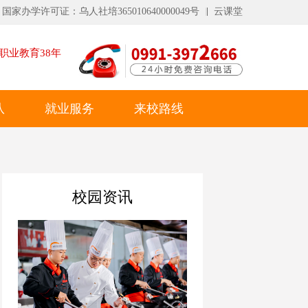
国家办学许可证：乌人社培365010640000049号
云课堂
职业教育
38
年
队
就业服务
来校路线
校园资讯