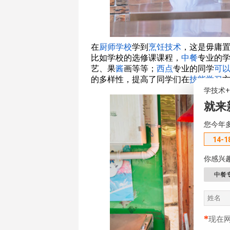
在
厨师学校
学到
烹饪技术
，这是毋庸
比如学校的选修课课程，
中餐
专业的
艺、果
酱
画等等；
西点
专业的同学
可
的多样性，提高了同学们在
技能学习
学技术
就来
您今年
14-1
你感兴
中餐
*
现在