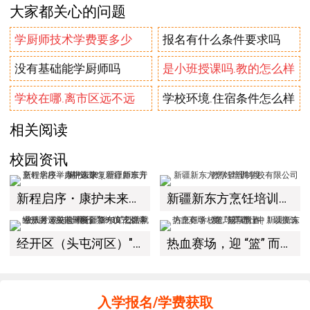
大家都关心的问题
学厨师技术学费要多少
报名有什么条件要求吗
没有基础能学厨师吗
是小班授课吗.教的怎么样
学校在哪.离市区远不远
学校环境.住宿条件怎么样
相关阅读
校园资讯
新程启序・康护未来｜新疆新东方烹饪学校举办中医康复理疗师班开幕仪式！
新疆新东方烹饪培训学校有限公司教学管理制度
经开区（头屯河区）"3+10"公共就业服务进校园暨新疆新东方烹饪学校人才双选会+校企签约仪式圆满举行
热血赛场，迎 “篮” 而上｜新疆新东方烹饪学校篮球赛进行中！以技筑梦，乐享青春
入学报名/学费获取