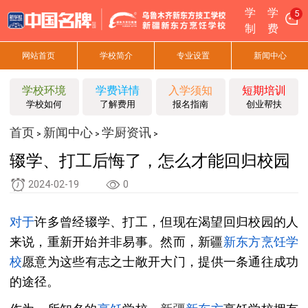
学
学
5
制
费
网站首页
学校简介
专业设置
新闻中心
学校环境
学费详情
入学须知
短期培训
学校如何
了解费用
报名指南
创业帮扶
首页
新闻中心
学厨资讯
>
>
>
辍学、打工后悔了，怎么才能回归校园
2024-02-19
0
对于
许多曾经辍学、打工，但现在渴望回归校园的人
来说，重新开始并非易事。然而，新疆
新东方烹饪
学
校
愿意为这些有志之士敞开大门，提供一条通往成功
的途径。