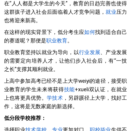
在“人人都是大学生的今天”，教育的日趋完善也使得
这群孩子进入社会后面临着人才竞争问题，
就业
压力
也将迎来新高。
在这样的现实背景下，低分考生应
如何
找到适合自己
的赛道呢？那便是
职业教育
。
职业教育坚持以就业为导向，以
行业
发展
、产业发展
的需要定向培养人才，让他们步入社会后，有“一技
之长”支撑其顺利就业。
上高中参加高考已经不是上大学weiyi的途径，接受职
业教育的学生未来将获得
技能
+xueli双认证，在就业
上也将更具优势。
学技术
，另辟蹊径上大学，找好工
作，这将是无数家庭的新选择。
低分段学校推荐：
选择职业
技术
学校
，
专业
更加对口，
职校
毕业
生供不