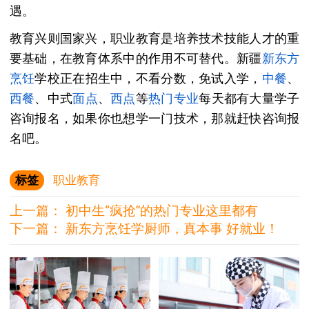
遇。
教育兴则国家兴，职业教育是培养技术技能人才的重
要基础，在教育体系中的作用不可替代。新疆
新东方
烹饪
学校正在招生中，不看分数，免试入学，
中餐
、
西餐
、中式
面点
、
西点
等
热门专业
每天都有大量学子
咨询报名，如果你也想学一门技术，那就赶快咨询报
名吧。
标签
职业教育
上一篇：
初中生“疯抢”的热门专业这里都有
下一篇：
新东方烹饪学厨师，真本事 好就业！