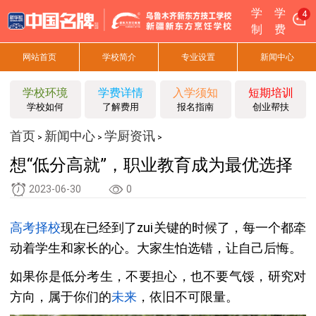
学
学
4
制
费
网站首页
学校简介
专业设置
新闻中心
学校环境
学费详情
入学须知
短期培训
学校如何
了解费用
报名指南
创业帮扶
首页
新闻中心
学厨资讯
>
>
>
想“低分高就”，职业教育成为最优选择
2023-06-30
0
高考
择校
现在已经到了zui关键的时候了，每一个都牵
动着学生和家长的心。大家生怕选错，让自己后悔。
如果你是低分考生，不要担心，也不要气馁，研究对
方向，属于你们的
未来
，依旧不可限量。