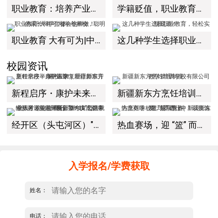
职业教育：培养产业技术人才的教育
学籍贬值，职业教育成就业竞争力新引擎
职业教育 大有可为|中考择校，聪明的家长和学生都会这样做！
这几种学生选择职业教育，轻松实现逆袭！
校园资讯
新程启序・康护未来｜新疆新东方烹饪学校举办中医康复理疗师班开幕仪式！
新疆新东方烹饪培训学校有限公司教学管理制度
经开区（头屯河区）"3+10"公共就业服务进校园暨新疆新东方烹饪学校人才双选会+校企签约仪式圆满举行
热血赛场，迎 “篮” 而上｜新疆新东方烹饪学校篮球赛进行中！以技筑梦，乐享青春
入学报名/学费获取
姓名：
电话：