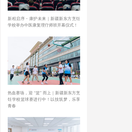
新程启序・康护未来｜新疆新东方烹饪
学校举办中医康复理疗师班开幕仪式！
热血赛场，迎 “篮” 而上｜新疆新东方烹
饪学校篮球赛进行中！以技筑梦，乐享
青春