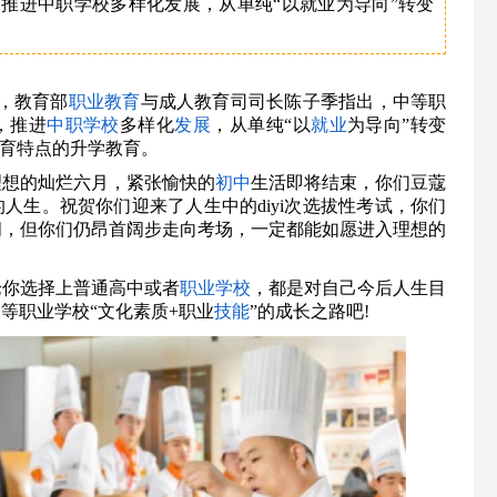
推进中职学校多样化发展，从单纯“以就业为导向”转变
上，教育部
职业教育
与成人教育司司长陈子季指出，中等职
，推进
中职
学校
多样化
发展
，从单纯“以
就业
为导向”转变
教育特点的升学教育。
理想的灿烂六月，紧张愉快的
初中
生活即将结束，你们豆蔻
人生。祝贺你们迎来了人生中的diyi次选拔性考试，你们
间，但你们仍昂首阔步走向考场，一定都能如愿进入理想的
论你选择上普通高中或者
职业学校
，都是对自己今后人生目
等职业学校“文化素质+职业
技能
”的成长之路吧!