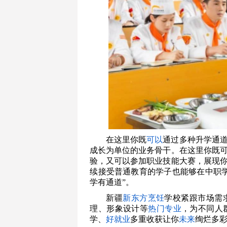
在这里你既
可以
通过多种升学通
成长为单位的业务骨干。在这里你既
验，又可以参加职业技能大赛，展现
续接受普通教育的学子也能够在中职
学有通道”。
新疆
新东方烹饪
学校紧跟市场需
理、形象设计等
热门专业
，为不同人
学、
好就业
多重收获让你
未来
绚烂多