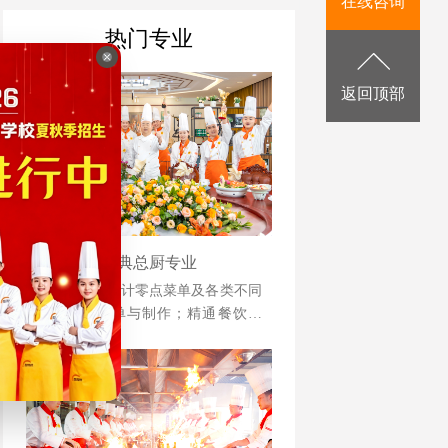
在线咨询
热门专业
返回顶部
金典总厨专业
培养能胜任设计零点菜单及各类不同
档次宴席菜单与制作；精通餐饮管
理、酒店运营等相关知识并具备独立
创业、创新能力强的综合型人才。