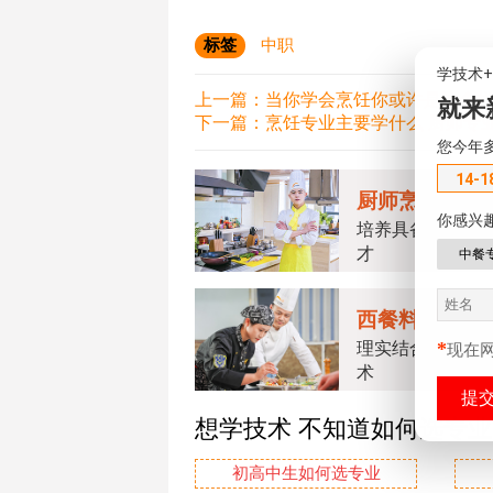
标签
中职
学技术
上一篇：
当你学会烹饪你或许是这个
就来
下一篇：
烹饪专业主要学什么 厨师专
您今年
14-1
厨师烹饪专业
你感兴
培养具备烹饪技
才
中餐
西餐料理专业
*
理实结合掌握精
现在
术
想学技术 不知道如何选专
初高中生如何选专业