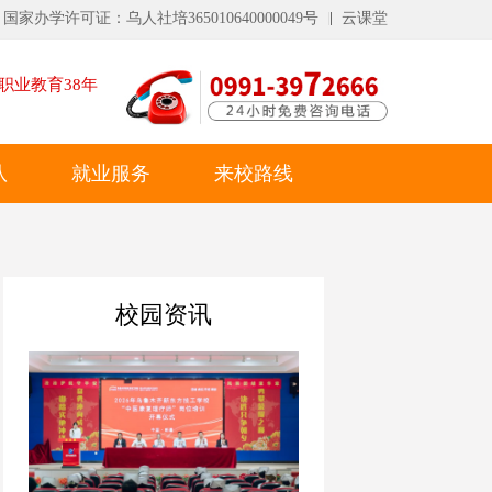
国家办学许可证：乌人社培365010640000049号
云课堂
职业教育
38
年
队
就业服务
来校路线
校园资讯