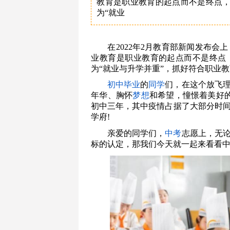
教育是职业教育的起点而不是终点，
为“就业
在2022年2月教育部新闻发布会
业教育是职业教育的起点而不是终点
为“就业与升学并重”，抓好符合职业
初中毕业
的
同学
们，在这个放飞
年华、胸怀
梦想
和希望，憧憬着美好的
初中三年，其中疫情占据了大部分时
学府!
亲爱的同学们，
中考
志愿上，无
标的认定，那我们今天就一起来看看中