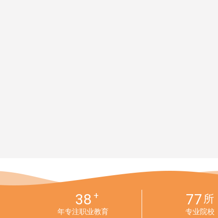
+
38
77
所
年专注职业教育
专业院校