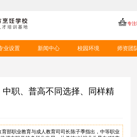
专注
专业设置
新闻中心
校园环境
师资团
中餐专业
学厨资讯
学校环境
西点专业
学校新闻
教学环境
西餐专业
就业动态
学生风采
生：中职、普高不同选择、同样精
特色短期
就业环境
学生作品
，教育部职业教育与成人教育司司长陈子季指出，中等职业