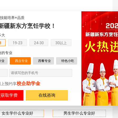
+技能培养+品质
样子的
新疆新东方烹饪学校！
业课程有哪些
多大
8
19-23
24-30
30以上
西点烘焙专业
趣的专业
能专门人
学习西点创造正宗幸福味
道
专业
西点专业
西餐专业
特色小吃
短期烹饪专业
校企助学金
湛西餐技
短时间成才助力创发展
网上预约享
在线咨询
业？
女生学什么专业好
男生学什么专业好