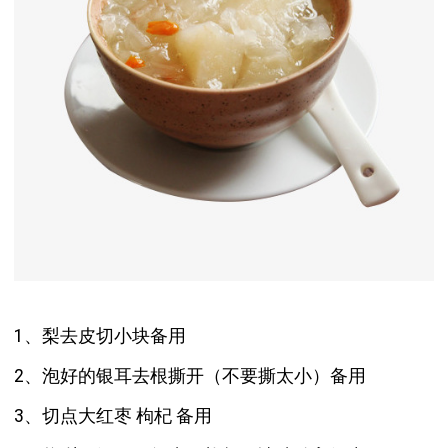
1、梨去皮切小块备用
2、泡好的银耳去根撕开（不要撕太小）备用
3、切点大红枣 枸杞 备用