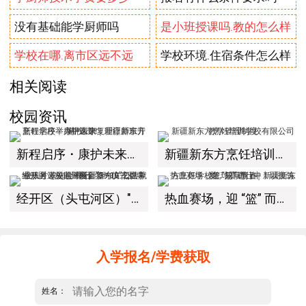
没有基础能学厨师吗
是小班授课吗.教的怎么样
学校在哪.离市区远不远
学校环境.住宿条件怎么样
相关阅读
校园资讯
新程启序・康护未来｜新疆新东方烹饪学校举办中医康复理疗师班开幕仪式！
新疆新东方烹饪培训学校有限公司教学管理制度
经开区（头屯河区）"3+10"公共就业服务进校园暨新疆新东方烹饪学校人才双选会+校企签约仪式圆满举行
热血赛场，迎 “篮” 而上｜新疆新东方烹饪学校篮球赛进行中！以技筑梦，乐享青春
入学报名/学费获取
姓名：