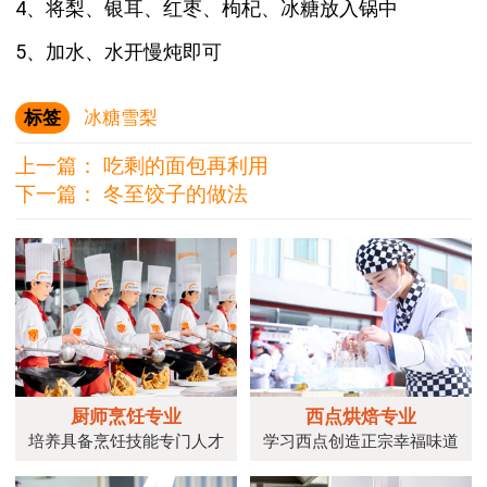
4、将梨、银耳、红枣、枸杞、冰糖放入锅中
5、加水、水开慢炖即可
标签
冰糖雪梨
上一篇：
吃剩的面包再利用
下一篇：
冬至饺子的做法
厨师烹饪专业
西点烘焙专业
培养具备烹饪技能专门人才
学习西点创造正宗幸福味道