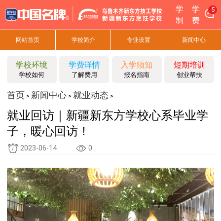
学
学
5
制
费
网站首页
学校简介
专业设置
新闻中心
学校环境
学费详情
入学须知
短期培训
学校如何
了解费用
报名指南
创业帮扶
首页
新闻中心
就业动态
>
>
>
就业回访｜新疆新东方学校心系毕业学
子，暖心回访！
2023-06-14
0