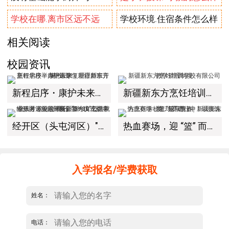
学校在哪.离市区远不远
学校环境.住宿条件怎么样
相关阅读
校园资讯
新程启序・康护未来｜新疆新东方烹饪学校举办中医康复理疗师班开幕仪式！
新疆新东方烹饪培训学校有限公司教学管理制度
经开区（头屯河区）"3+10"公共就业服务进校园暨新疆新东方烹饪学校人才双选会+校企签约仪式圆满举行
热血赛场，迎 “篮” 而上｜新疆新东方烹饪学校篮球赛进行中！以技筑梦，乐享青春
入学报名/学费获取
姓名：
电话：