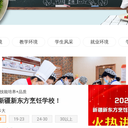
境
教学环境
学生风采
就业环境
+技能培养+品质
新疆新东方烹饪学校！
多大
8
19-23
24-30
30以上