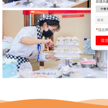
你感兴
中餐
*
现在