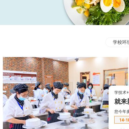
学校环
学技术
就来
您今年
14-1