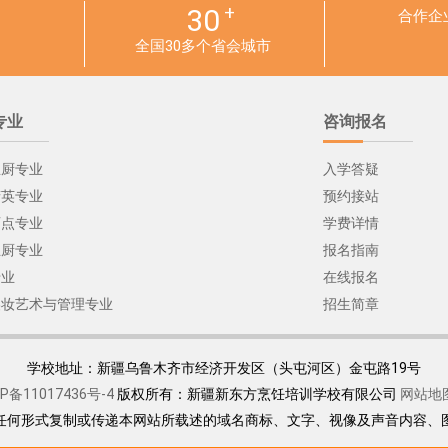
+
30
合作企
全国30多个省会城市
专业
咨询报名
总厨专业
入学答疑
精英专业
预约接站
西点专业
学费详情
主厨专业
报名指南
专业
在线报名
美妆艺术与管理专业
招生简章
学校地址：新疆乌鲁木齐市经济开发区（头屯河区）金屯路19号
CP备11017436号-4
版权所有：
新疆新东方烹饪培训学校有限公司
网站地
任何形式复制或传递本网站所载述的域名商标、文字、视像及声音内容、