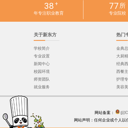
+
38
77
所
年专注职业教育
专业院校
关于新东方
热门
学校简介
金典
专业设置
大厨
新闻中心
经典
校园环境
西餐
师资团队
护理
就业服务
美容
网站备案：
皖I
网站声明：任何企业或个人以