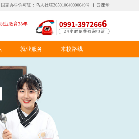
国家办学许可证：乌人社培365010640000049号
云课堂
职业教育
38
年
队
就业服务
来校路线