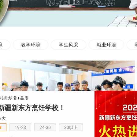
境
教学环境
学生风采
就业环境
+技能培养+品质
新疆新东方烹饪学校！
多大
8
19-23
24-30
30以上