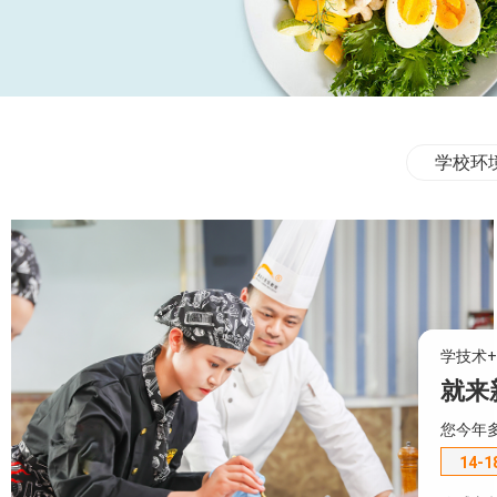
学校环
学技术
就来
您今年
14-1