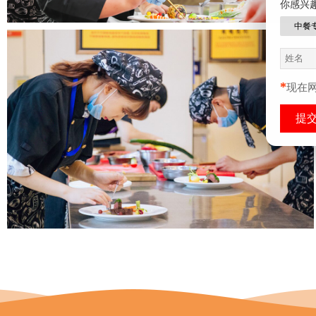
你感兴
中餐
*
现在