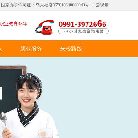
国家办学许可证：乌人社培365010640000049号
云课堂
职业教育
38
年
队
就业服务
来校路线