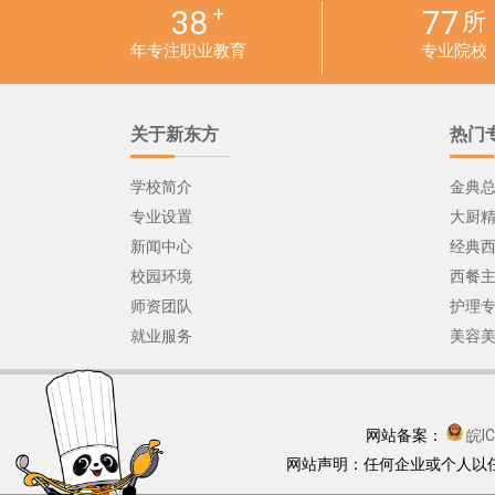
+
38
77
所
年专注职业教育
专业院校
关于新东方
热门
学校简介
金典
专业设置
大厨
新闻中心
经典
校园环境
西餐
师资团队
护理
就业服务
美容
网站备案：
皖I
网站声明：任何企业或个人以