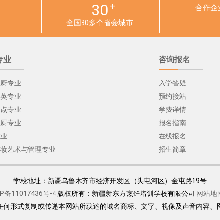
+
30
合作企
全国30多个省会城市
专业
咨询报名
总厨专业
入学答疑
精英专业
预约接站
西点专业
学费详情
主厨专业
报名指南
专业
在线报名
美妆艺术与管理专业
招生简章
学校地址：新疆乌鲁木齐市经济开发区（头屯河区）金屯路19号
CP备11017436号-4
版权所有：
新疆新东方烹饪培训学校有限公司
网站地
任何形式复制或传递本网站所载述的域名商标、文字、视像及声音内容、