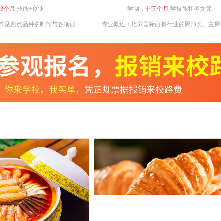
：
3个月
技能+创业
学制：
十五个月
学技能和考文凭
常见西点品种的制作与各项西点
专业概述：培养国际西餐行业的厨师长、主厨
、善管理，具备一定创业能力。
标，能够熟练掌握德、意、俄等西式风味大菜
术，掌握日韩料理、巴西烧烤等制作技术，中
味菜肴创新技能。