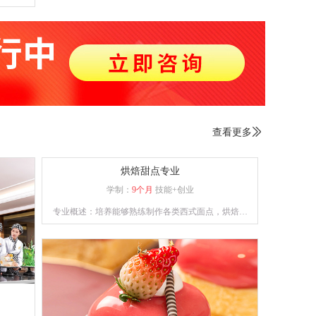
烹饪切
候与油
术、热
步熟处
查看更多

烘焙甜点专业
学制：
9个月
技能+创业
专业概述：培养能够熟练制作各类西式面点，烘焙和
裱花能力兼备的综合性技能人才。