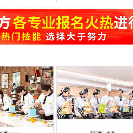
和勺功知识，以及原料的初步加功知识；掌握
配常用的刀法、烹饪原料的刀功成形,以及火
温、上浆、挂糊、勾芡、制汤、装盘、调味技
菜烹调技法、冷菜烹调技术；熟悉原料的初
理。