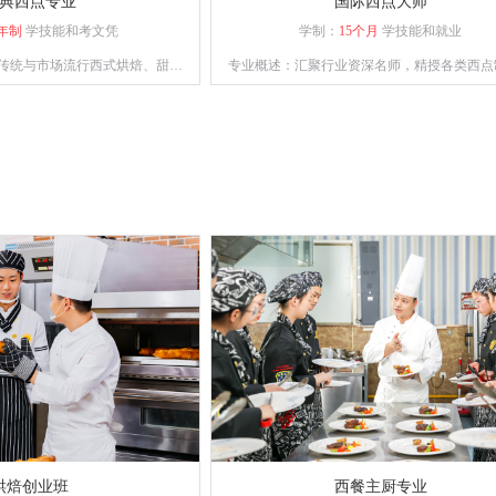
典西点专业
国际西点大师
年制
学技能和考文凭
学制：
15个月
学技能和就业
传统与市场流行西式烘焙、甜点
专业概述：汇聚行业资深名师，精授各类西点
备独立运营管理与自主创业能力
艺，助力学员逐梦西点领域。
复合型人才。
烘焙创业班
西餐主厨专业