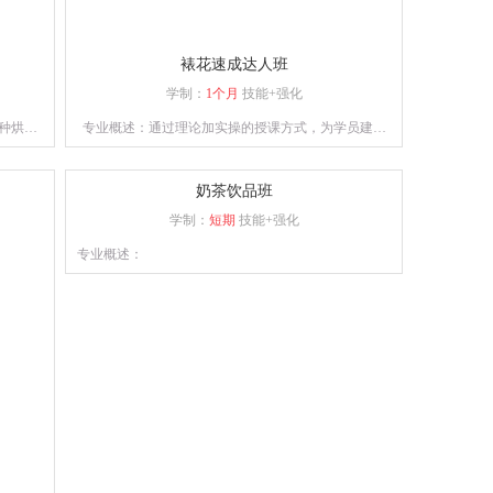
裱花速成达人班
学制：
1个月
技能+强化
种烘焙
专业概述：通过理论加实操的授课方式，为学员建立
作。
良好的西点审美、塑型及裱花技术。
奶茶饮品班
学制：
短期
技能+强化
专业概述：