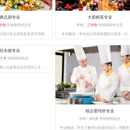
典总厨专业
大厨精英专业
年制
学技能和考文凭
学制：
三年制
学技能和考文凭
任设计零点菜单及各类不同档次
专业概述：本专业以培养精通四大菜系（川
通餐饮管理、酒店运营等相关知
粤、苏）制作，熟练掌握冷菜、雕刻、冷拼技
、创新能力强的综合型人才。
经营、善管理，并具备创业能力的人才为目
饪全能专业
9个月
学技能和就业
通八大菜系为主的烹饪人才，熟
肴、宴席制作的专业人才。
校企委培班专业
学制：
6个月
学技能和就业
专业概述：学生了解烹饪的基本知识；理解烹