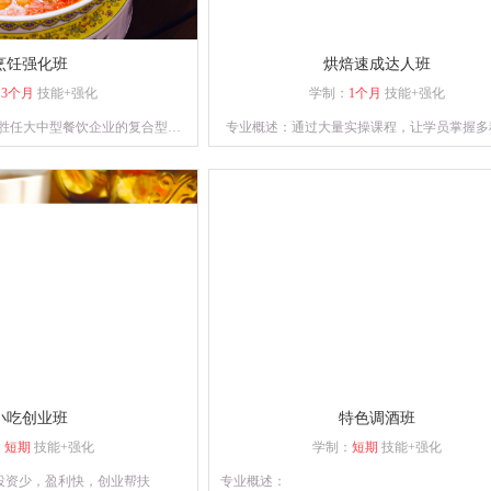
烹饪强化班
烘焙速成达人班
：
3个月
技能+强化
学制：
1个月
技能+强化
胜任大中型餐饮企业的复合型人
专业概述：通过大量实操课程，让学员掌握多
业能力的专业人士。课程设计注
设备使用并能独立完成各种西点烘焙的制
保学员能够熟练掌握烹饪技巧。
小吃创业班
特色调酒班
：
短期
技能+强化
学制：
短期
技能+强化
投资少，盈利快，创业帮扶
专业概述：