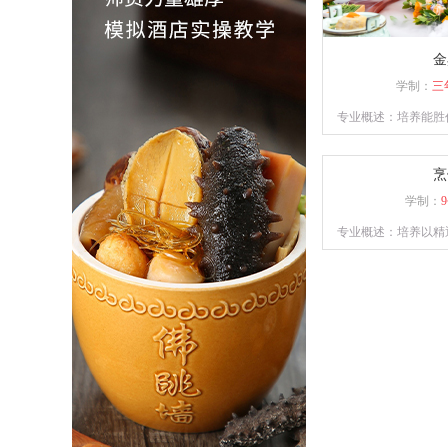
金
学制：
三
专业概述：培养能胜
宴席菜单与制作；精
识并具备独立创业
烹
学制：
专业概述：培养以精
练各类菜系的菜