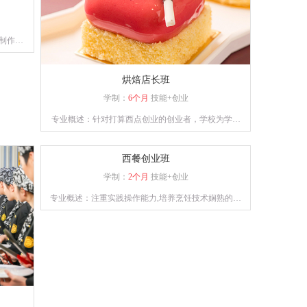
制作工
烘焙店长班
学制：
6个月
技能+创业
专业概述：针对打算西点创业的创业者，学校为学员
提供多款当前市场流行西点的培训，毕业学员能够熟
练掌握所学西点的配方以及制作工艺，让学员具备独
西餐创业班
立创业能力。
学制：
2个月
技能+创业
专业概述：注重实践操作能力,培养烹饪技术娴熟的烹
饪人才