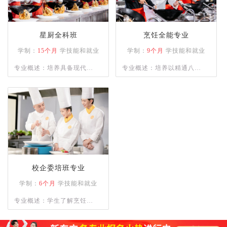
星厨全科班
烹饪全能专业
学制：
15个月
学技能和就业
学制：
9个月
学技能和就业
专业概述：培养具备现代烹
专业概述：培养以精通八大
饪技术、营养知识和餐饮管
菜系为主的烹饪人才，熟练
理能力的高级技术应用性专
各类菜系的菜肴、宴席制作
门人才。通过系统的课程设
的专业人才。
置和实践操作，学员将熟练
掌握各类烹饪手法、刀工技
巧以及食材处理技能。
校企委培班专业
学制：
6个月
学技能和就业
专业概述：学生了解烹饪的
基本知识；理解烹饪刀功和
勺功知识，以及原料的初步