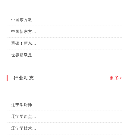
中国东方教育集团成为首批“新华社中国名牌”专项服务合作伙伴
中国新东方第七届“水塔醋业杯”全国烹饪职业技能大赛总决赛圆满举行！
重磅！新东方烹饪教育在第二届职业技能大赛中斩获金牌！
世界超级足球明星巴乔和他的小伙伴们来新东方烹饪学校啦！
行业动态
更多>
辽宁学厨师，什么时候最合适？
辽宁学西点需要多长时间？有什么前景？
辽宁学技术，必须有中餐专业！