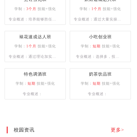
学制：
3个月
技能+强化
学制：
1个月
技能+强化
专业概述：培养能够胜任大
专业概述：通过大量实操课
中型餐饮企业的复合型人
程，让学员掌握多种烘焙设
才，或是具备自主创业能力
备使用并能独立完成各种西
裱花速成达人班
小吃创业班
的专业人士。课程设计注重
点烘焙的制作。
学制：
1个月
技能+强化
学制：
短期
技能+强化
实操训练，以确保学员能够
专业概述：通过理论加实操
专业概述：选择多，投资
熟练掌握烹饪技巧。
的授课方式，为学员建立良
少，盈利快，创业帮扶
好的西点审美、塑型及裱花
特色调酒班
奶茶饮品班
技术。
学制：
短期
技能+强化
学制：
短期
技能+强化
专业概述：
专业概述：
校园资讯
更多>