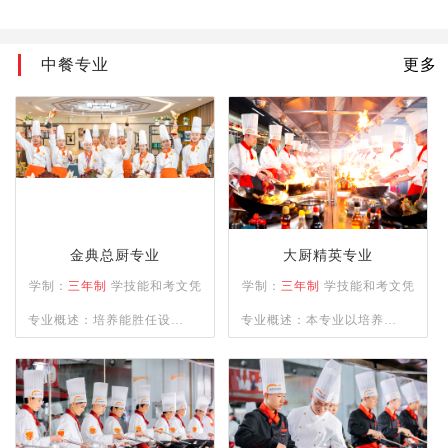
中餐专业
更多
金典总厨专业
大厨精英专业
学制：
三年制
学技能和考文凭
学制：
三年制
学技能和考文凭
专业概述：培养能胜任设计
专业概述：本专业以培养精
零点菜单及各类不同档次宴
通四大菜系（川、浙、粤、
席菜单与制作；精通餐饮管
苏）制作，熟练掌握冷菜、
理、酒店运营等相关知识并
雕刻、冷拼技术，懂经营、
具备独立创业、创新能力强
善管理，并具备创业能力的
的综合型人才。
人才为目标。