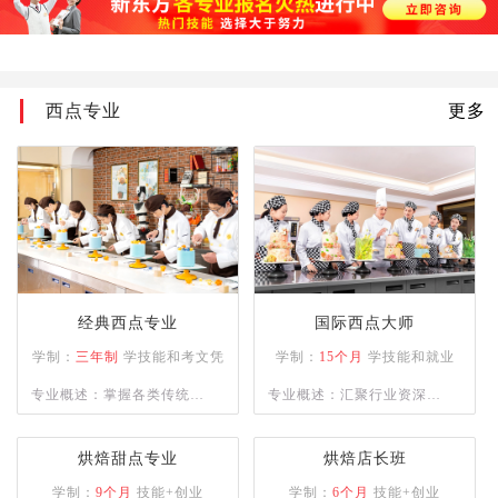
加功知识；掌握烹饪切配常
用的刀法、烹饪原料的刀功
成形,以及火候与油温、上
西点专业
更多
浆、挂糊、勾芡、制汤、装
盘、调味技术、热菜烹调技
法、冷菜烹调技术；熟悉原
料的初步熟处理。
经典西点专业
国际西点大师
学制：
三年制
学技能和考文凭
学制：
15个月
学技能和就业
专业概述：掌握各类传统与
专业概述：汇聚行业资深名
市场流行西式烘焙、甜点制
师，精授各类西点制作工
品的操作技能，具备独立运
艺，助力学员逐梦西点领
烘焙甜点专业
烘焙店长班
营管理与自主创业能力的复
域。
学制：
9个月
技能+创业
学制：
6个月
技能+创业