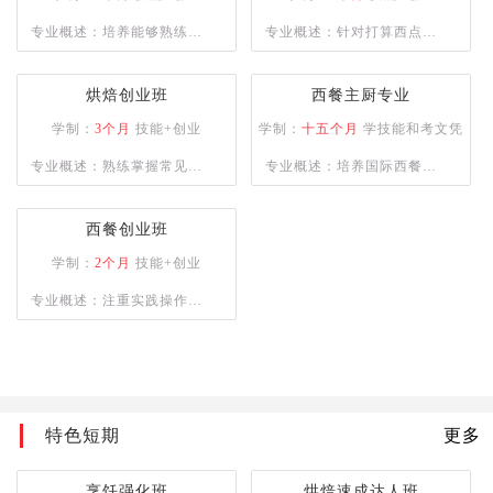
合型人才。
专业概述：培养能够熟练制
专业概述：针对打算西点创
作各类西式面点，烘焙和裱
业的创业者，学校为学员提
花能力兼备的综合性技能人
供多款当前市场流行西点的
烘焙创业班
西餐主厨专业
才。
培训，毕业学员能够熟练掌
学制：
3个月
技能+创业
学制：
十五个月
学技能和考文凭
握所学西点的配方以及制作
专业概述：熟练掌握常见西
专业概述：培养国际西餐行
工艺，让学员具备独立创业
点品种的制作与各项西点技
业的厨师长、主厨等为目
能力。
能知识，懂经营、善管理，
标，能够熟练掌握德、意、
西餐创业班
具备一定创业能力。
俄等西式风味大菜制作技
学制：
2个月
技能+创业
术，掌握日韩料理、巴西烧
专业概述：注重实践操作能
烤等制作技术，中西式风味
力,培养烹饪技术娴熟的烹饪
菜肴创新技能。
人才
特色短期
更多
烹饪强化班
烘焙速成达人班