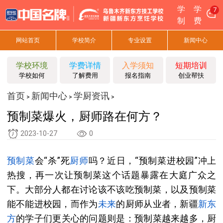
学
学
7
制
费
网站首页
学校简介
专业设置
新闻中心
学校环境
学费详情
入学须知
短期培训
学校如何
了解费用
报名指南
创业帮扶
首页
新闻中心
学厨资讯
>
>
>
预制菜爆火，厨师路在何方？
2023-10-27
0
预制菜
会“杀”死
厨师
吗？近日，“预制菜进校园”冲上
热搜，再一次让预制菜这个话题暴露在大庭广众之
下。大部分人都在讨论该不该吃预制菜，以及预制菜
能不能进校园，而作为
未来
的厨师从业者，新疆
新东
方
的学子们更关心的问题则是：预制菜越来越多，厨