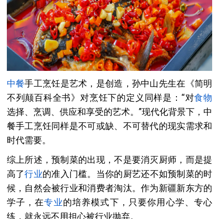
中餐
手工烹饪是艺术，是创造，孙中山先生在《简明
不列颠百科全书》对烹饪下的定义同样是：“对
食物
选择、烹调、供应和享受的艺术。”现代化背景下，中
餐手工烹饪同样是不可或缺、不可替代的现实需求和
时代需要。
综上所述，预制菜的出现，不是要消灭厨师，而是提
高了
行业
的准入门槛。当你的厨艺还不如预制菜的时
候，自然会被行业和消费者淘汰。作为新疆新东方的
学子，在
专业
的培养模式下，只要你用心学、专心
练，就永远不用担心被行业抛弃。