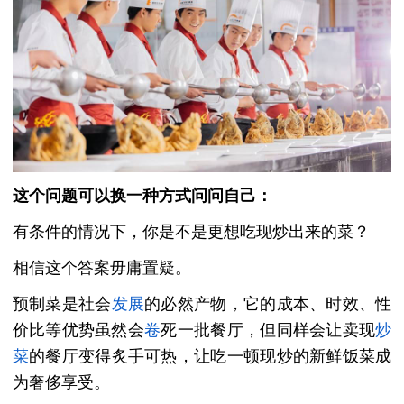
这个问题可以换一种方式问问自己：
有条件的情况下，你是不是更想吃现炒出来的菜？
相信这个答案毋庸置疑。
预制菜是社会
发展
的必然产物，它的成本、时效、性
价比等优势虽然会
卷
死一批餐厅，但同样会让卖现
炒
菜
的餐厅变得炙手可热，让吃一顿现炒的新鲜饭菜成
为奢侈享受。