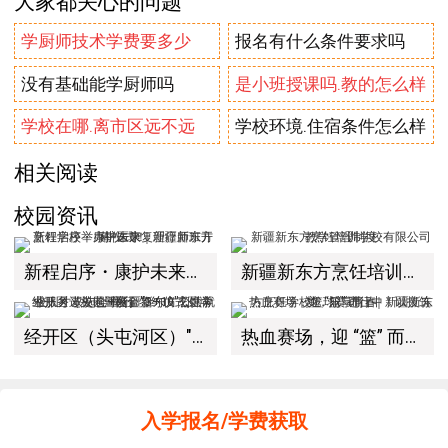
大家都关心的问题
学厨师技术学费要多少
报名有什么条件要求吗
没有基础能学厨师吗
是小班授课吗.教的怎么样
学校在哪.离市区远不远
学校环境.住宿条件怎么样
相关阅读
校园资讯
新程启序・康护未来｜新疆新东方烹饪学校举办中医康复理疗师班开幕仪式！
新疆新东方烹饪培训学校有限公司教学管理制度
经开区（头屯河区）"3+10"公共就业服务进校园暨新疆新东方烹饪学校人才双选会+校企签约仪式圆满举行
热血赛场，迎 “篮” 而上｜新疆新东方烹饪学校篮球赛进行中！以技筑梦，乐享青春
入学报名/学费获取