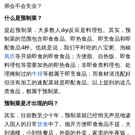
师会不会失业？
什么是预制菜？
提起预制菜，大多数人diyi反应是料理包。其实，预
制菜的范围包含即食食品、即热食品、即烹食品和即
配食品4种。也就是说，我们平时吃的八宝粥、泡椒
凤爪
等开袋即食的即食食品；方便面、自热饭、即食
料理包等需要加热的即热食品；非即食类料理包、处
理腌制过的
牛排
等都属于即烹食品；而食材清洗配好
但没有加工的速配菜就是即配食品。以上提到的这几
类食品，都属于预制菜。
预制菜是才出现的吗？
其实，往前数至少十年，预制菜就已经悄无声息地渗
入国人的日常
饮食
中了。抛开方便即食食品不提，大
到酒楼，小到快餐店，外面的外卖，家里的年夜饭，