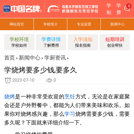
学
学
6
制
费
网站首页
学校简介
专业设置
新闻中心
学校环境
学费详情
入学须知
短期培训
学校如何
了解费用
报名指南
创业帮扶
首页
新闻中心
学厨资讯
>
>
>
学烧烤要多少钱,要多久
2023-07-10
0
烧烤
是一种非常受欢迎的
烹饪
方式，无论是在家庭聚
会还是户外野餐中，都能为人们带来美味和欢乐。如
果你对烧烤感兴趣，那么
学习
烧烤需要多少钱，需要
多久呢？下面就来详细介绍一下。