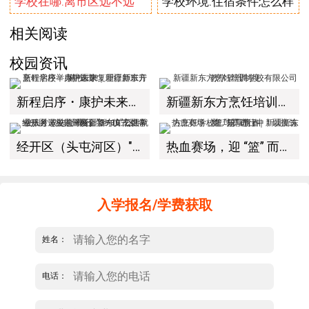
学校在哪.离市区远不远
学校环境.住宿条件怎么样
相关阅读
校园资讯
新程启序・康护未来｜新疆新东方烹饪学校举办中医康复理疗师班开幕仪式！
新疆新东方烹饪培训学校有限公司教学管理制度
经开区（头屯河区）"3+10"公共就业服务进校园暨新疆新东方烹饪学校人才双选会+校企签约仪式圆满举行
热血赛场，迎 “篮” 而上｜新疆新东方烹饪学校篮球赛进行中！以技筑梦，乐享青春
入学报名/学费获取
姓名：
电话：