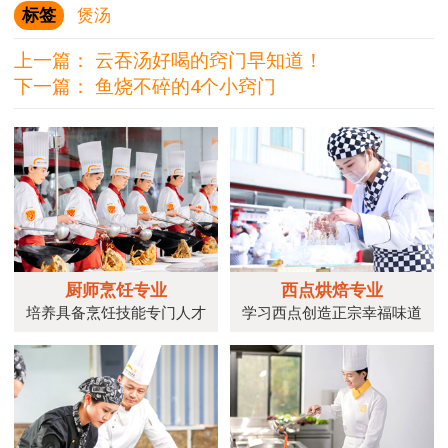
标签
煲汤
上一篇：
云吞汤好喝的窍门早知道！
下一篇：
鱼烧不碎的4个小窍门
厨师烹饪专业
西点烘焙专业
培养具备烹饪技能专门人才
学习西点创造正宗幸福味道