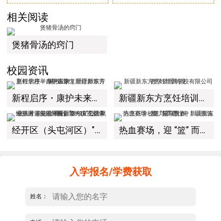
相关阅读
煲猪骨汤的窍门
校园资讯
新程启序・康护未来｜新疆新东方烹饪学校举办中医康复理疗师班开幕仪式！
新疆新东方烹饪培训学校有限公司教学管理制度
经开区（头屯河区）"3+10"公共就业服务进校园暨新疆新东方烹饪学校人才双选会+校企签约仪式圆满举行
热血赛场，迎 “篮” 而上｜新疆新东方烹饪学校篮球赛进行中！以技筑梦，乐享青春
入学报名/学费获取
姓名：