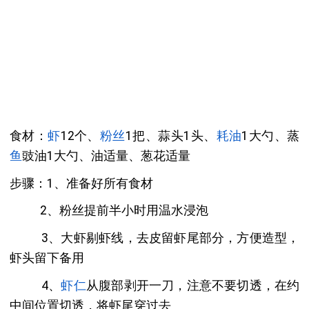
食材：
虾
12个、
粉丝
1把、蒜头1头、
耗油
1大勺、蒸
鱼
豉油1大勺、油适量、葱花适量
步骤：1、准备好所有食材
2、粉丝提前半小时用温水浸泡
3、大虾剔虾线，去皮留虾尾部分，方便造型，
虾头留下备用
4、
虾仁
从腹部剥开一刀，注意不要切透，在约
中间位置切透，将虾尾穿过去