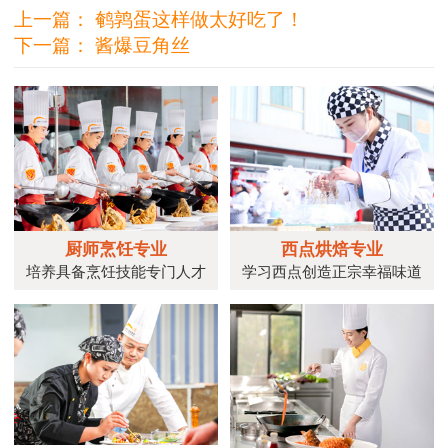
上一篇：
鹌鹑蛋这样做太好吃了！
下一篇：
酱爆豆角丝
厨师烹饪专业
西点烘焙专业
培养具备烹饪技能专门人才
学习西点创造正宗幸福味道