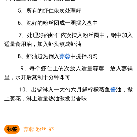
5、所有的虾仁依次处理好
6、泡好的粉丝团成一圈摆入盘中
7、处理好的虾仁依次摆入粉丝圈中，锅中加入
适量食用油，加入虾头熬成虾油
8、虾油趁热倒入
蒜蓉
中搅拌均匀
9、每个虾仁上依次放入适量蒜蓉，放入蒸锅
里，水开后蒸制十分钟即可
10、出锅淋入一大勺六月鲜柠檬蒸鱼
酱
油，撒
上葱花，淋上适量热油激发出香味
标签
蒜蓉
粉丝
虾