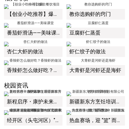
【创业小吃推荐】爆款餐饮项目——小龙虾
教你选购虾的窍门
番茄虾滑汤——美味课堂
豆腐虾仁蒸蛋
杏仁大虾的做法
虾仁饺子的做法
香辣虾怎么做好吃？香辣虾的做法
大青虾是河虾还是海虾
校园资讯
新程启序・康护未来｜新疆新东方烹饪学校举办中医康复理疗师班开幕仪式！
新疆新东方烹饪培训学校有限公司教学管理制度
经开区（头屯河区）"3+10"公共就业服务进校园暨新疆新东方烹饪学校人才双选会+校企签约仪式圆满举行
热血赛场，迎 “篮” 而上｜新疆新东方烹饪学校篮球赛进行中！以技筑梦，乐享青春