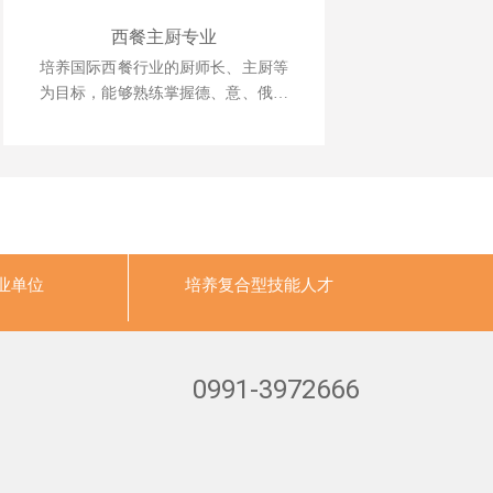
西餐主厨专业
培养国际西餐行业的厨师长、主厨等
为目标，能够熟练掌握德、意、俄等
西式风味大菜制作技术，掌握日韩料
理、巴西烧烤等制作技术，中西式风
味菜肴创新技能。
业单位
培养
复合型技能人才
0991-3972666