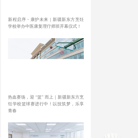
新程启序・康护未来｜新疆新东方烹饪
学校举办中医康复理疗师班开幕仪式！
热血赛场，迎 “篮” 而上｜新疆新东方烹
饪学校篮球赛进行中！以技筑梦，乐享
青春