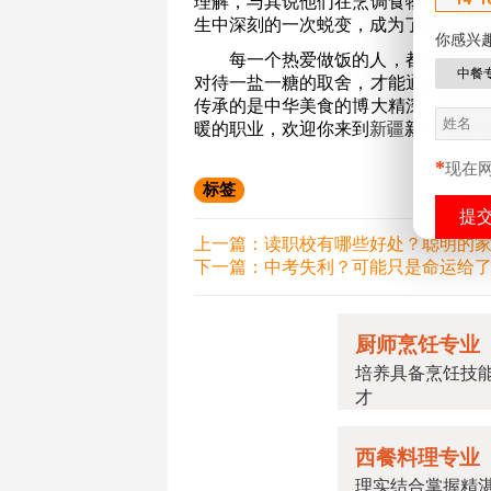
理解，与其说他们在烹调食物，不如
生中深刻的一次蜕变，成为了更好的
你感兴
每一个热爱做饭的人，都是认真
中餐
对待一盐一糖的取舍，才能通过煎炒
传承的是中华美食的博大精深，守候
暖的职业，欢迎你来到
新疆
新东方烹
*
现在
标签
上一篇：
读职校有哪些好处？聪明的
下一篇：
中考失利？可能只是命运给
厨师烹饪专业
培养具备烹饪技
才
西餐料理专业
理实结合掌握精