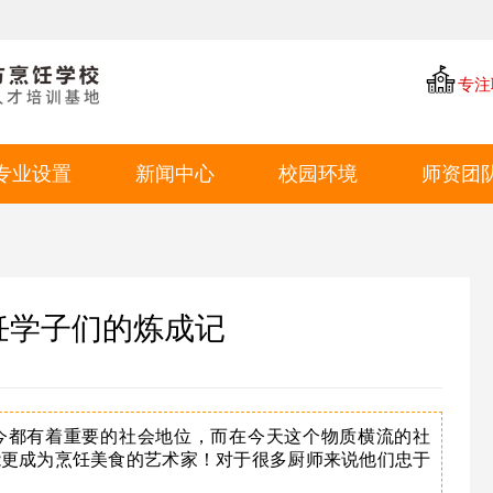
专注
专业设置
新闻中心
校园环境
师资团
中餐专业
学厨资讯
学校环境
西点专业
学校新闻
教学环境
西餐专业
就业动态
学生风采
饪学子们的炼成记
特色短期
就业环境
学生作品
今都有着重要的社会地位，而在今天这个物质横流的社
能更成为烹饪美食的艺术家！对于很多厨师来说他们忠于