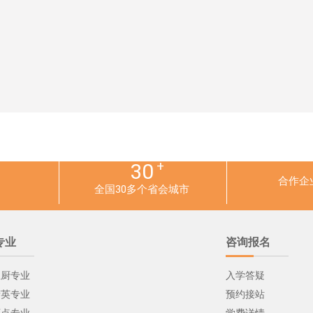
+
30
合作企
全国30多个省会城市
专业
咨询报名
总厨专业
入学答疑
精英专业
预约接站
西点专业
学费详情