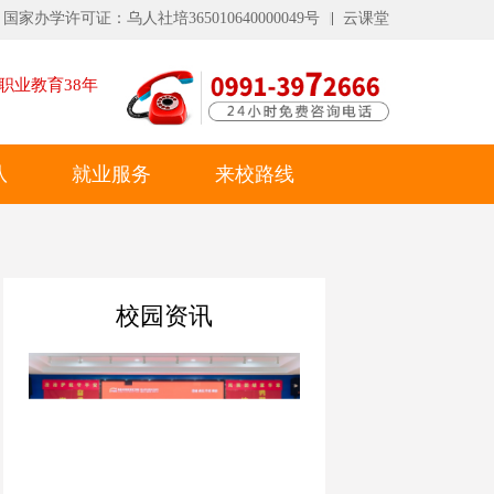
国家办学许可证：乌人社培365010640000049号
云课堂
职业教育
38
年
队
就业服务
来校路线
校园资讯