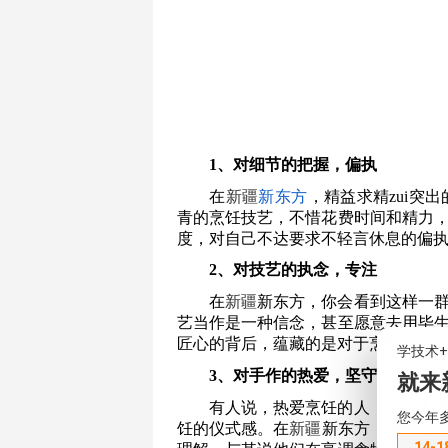
1、对细节的把握，偏执
在
新疆
新东方
，精益求精zui突
青的烹饪技艺，不惜花费时间和精力
度，对自己不达要求不轻言休息的偏
2、对技艺的执念，专注
在
新疆
新东方，你会看到这样一
艺当作是一种信念，甚至愿意去用毕
匠心的背后，蕴藏的是对于烹饪的专
学技术
3、对手作的热爱，坚守
就来
有人说，热爱烹饪的人，比别人
您今年
饪的仪式感。在
新疆
新东方，每一位
14-1