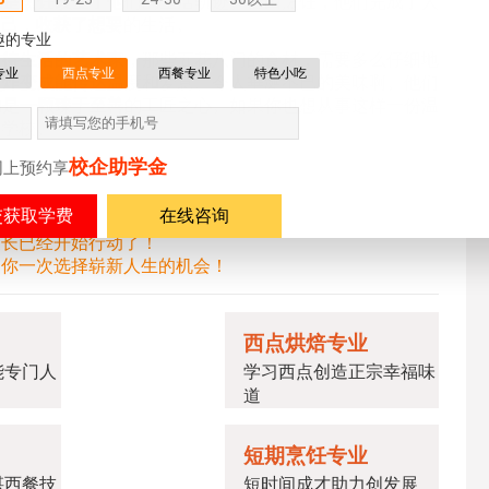
说是烹饪改变了他们的生活轨迹。借由烹饪，他们完成了人
自己，收获了想要的生活。
趣的专业
对待生活的艺术家，那些五花八门的食材，需要多么仔细地
专业
西点专业
西餐专业
特色小吃
烹炸变成能传达温度和爱意、令人垂涎不已的美味啊。他们
的是一颗臻于至善的工匠之心。如果你也想从事这样一份温
饪学校。
校企助学金
网上预约享
在线咨询
家长已经开始行动了！
了你一次选择崭新人生的机会！
西点烘焙专业
能专门人
学习西点创造正宗幸福味
道
短期烹饪专业
湛西餐技
短时间成才助力创发展