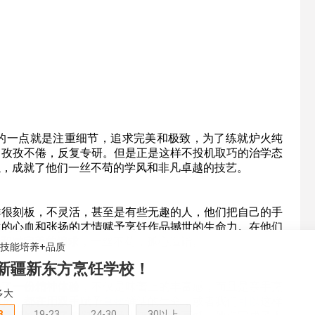
出的一点就是注重细节，追求完美和极致，为了练就炉火纯
，孜孜不倦，反复专研。但是正是这样不投机取巧的治学态
执，成就了他们一丝不苟的学风和非凡卓越的技艺。
群很刻板，不灵活，甚至是有些无趣的人，他们把自己的手
生的心血和张扬的才情赋予烹饪作品撼世的生命力。在他们
注和对完美的追求，一丝不苟，孤心造诣。
+技能培养+品质
新疆新东方烹饪学校！
多了一份精神体验，不仅是味蕾上的丰富感，而且是亲手烹
多大
学员，都在用双手赋予
食物
鲜活的生命，或者我们
可以
这样
8
19-23
24-30
30以上