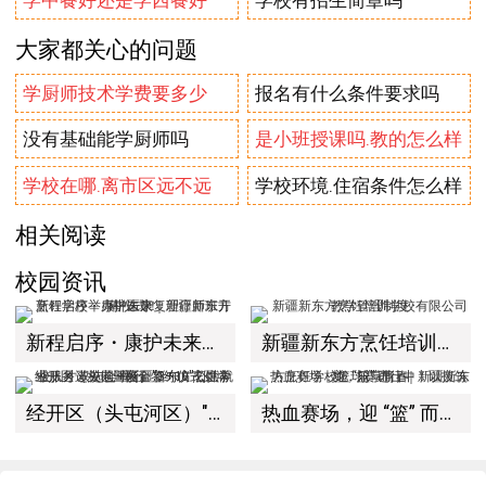
学中餐好还是学西餐好
学校有招生简章吗
大家都关心的问题
学厨师技术学费要多少
报名有什么条件要求吗
没有基础能学厨师吗
是小班授课吗.教的怎么样
学校在哪.离市区远不远
学校环境.住宿条件怎么样
相关阅读
校园资讯
新程启序・康护未来｜新疆新东方烹饪学校举办中医康复理疗师班开幕仪式！
新疆新东方烹饪培训学校有限公司教学管理制度
经开区（头屯河区）"3+10"公共就业服务进校园暨新疆新东方烹饪学校人才双选会+校企签约仪式圆满举行
热血赛场，迎 “篮” 而上｜新疆新东方烹饪学校篮球赛进行中！以技筑梦，乐享青春