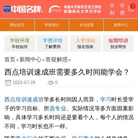
学
学
7
制
费
网站首页
学校简介
专业设置
新闻中心
学校环境
学费详情
入学须知
短期培训
学校如何
了解费用
报名指南
创业帮扶
首页
新闻中心
答疑解惑
>
>
>
西点培训速成班需要多久时间能学会？
2023-07-29
0
西点培训
速成班
学多长时间因人而异，
学习
时长受学
子的学习目标、所
选专业
、实际情况等多方面因素影
响，具体学习多长时间还是要看个人，每个人的情况
不同，学习时长也不一样。