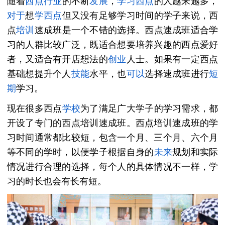
随着
西点
行业
的不断
发展
，
学习西点
的人越来越多，
对于
想
学西点
但又没有足够学习时间的学子来说，西
点
培训
速成班是一个不错的选择。西点速成班适合学
习的人群比较广泛，既适合想要培养兴趣的西点爱好
者，又适合有开店想法的
创业
人士。如果有一定西点
基础想提升个人
技能
水平，也
可以
选择速成班进行
短
期
学习。
现在很多西点
学校
为了满足广大学子的学习需求，都
开设了专门的西点培训速成班。西点培训速成班的学
习时间通常都比较短，包含一个月、三个月、六个月
等不同的学时，以便学子根据自身的
未来
规划和实际
情况进行合理的选择，每个人的具体情况不一样，学
习的时长也会有长有短。