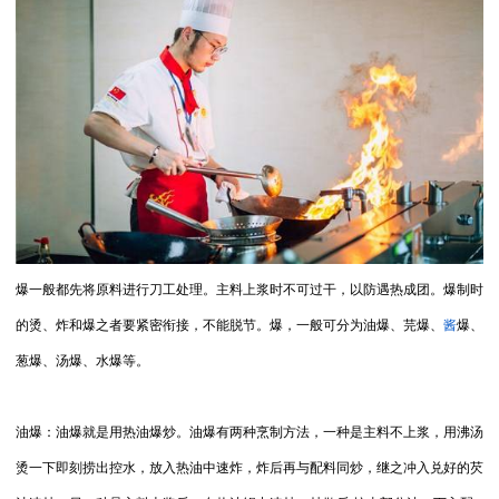
爆一般都先将原料进行刀工处理。主料上浆时不可过干，以防遇热成团。爆制时
的烫、炸和爆之者要紧密衔接，不能脱节。爆，一般可分为油爆、芫爆、
酱
爆、
葱爆、汤爆、水爆等。
油爆：油爆就是用热油爆炒。油爆有两种烹制方法，一种是主料不上浆，用沸汤
烫一下即刻捞出控水，放入热油中速炸，炸后再与配料同炒，继之冲入兑好的芡