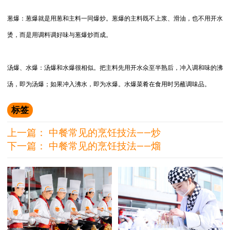
葱爆：葱爆就是用葱和主料一同爆炒。葱爆的主料既不上浆、滑油，也不用开水
烫，而是用调料调好味与葱爆炒而成。
汤爆、水爆：汤爆和水爆很相似。把主料先用开水氽至半熟后，冲入调和味的沸
汤，即为汤爆；如果冲入沸水，即为水爆。水爆菜肴在食用时另蘸调味品。
标签
上一篇：
中餐常见的烹饪技法――炒
下一篇：
中餐常见的烹饪技法――熘