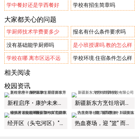
学中餐好还是学西餐好
学校有招生简章吗
大家都关心的问题
学厨师技术学费要多少
报名有什么条件要求吗
没有基础能学厨师吗
是小班授课吗.教的怎么样
学校在哪.离市区远不远
学校环境.住宿条件怎么样
相关阅读
校园资讯
新程启序・康护未来｜新疆新东方烹饪学校举办中医康复理疗师班开幕仪式！
新疆新东方烹饪培训学校有限公司教学管理制度
经开区（头屯河区）"3+10"公共就业服务进校园暨新疆新东方烹饪学校人才双选会+校企签约仪式圆满举行
热血赛场，迎 “篮” 而上｜新疆新东方烹饪学校篮球赛进行中！以技筑梦，乐享青春