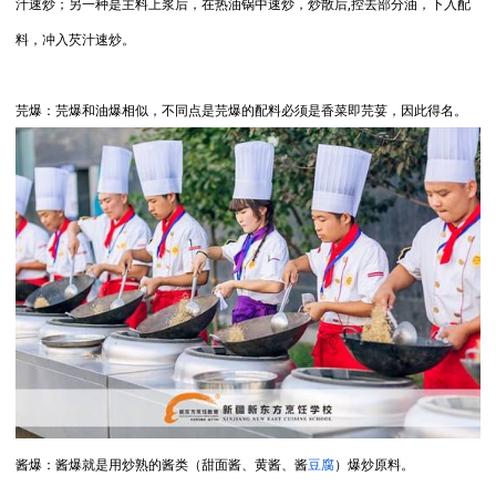
汁速炒；另一种是主料上浆后，在热油锅中速炒，炒散后,控去部分油，下入配
料，冲入芡汁速炒。
芫爆：芫爆和油爆相似，不同点是芫爆的配料必须是香菜即芫荽，因此得名。
酱爆：酱爆就是用炒熟的酱类（甜面酱、黄酱、酱
豆腐
）爆炒原料。