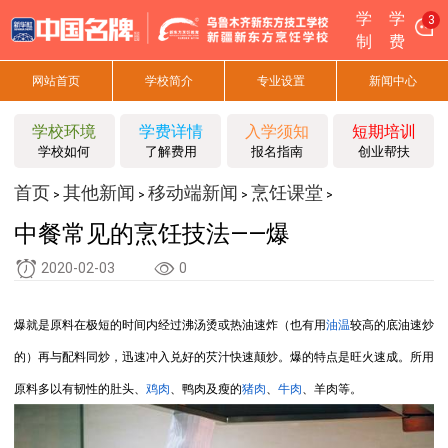
学
学
3
制
费
网站首页
学校简介
专业设置
新闻中心
学校环境
学费详情
入学须知
短期培训
学校如何
了解费用
报名指南
创业帮扶
首页
其他新闻
移动端新闻
烹饪课堂
>
>
>
>
中餐常见的烹饪技法――爆
2020-02-03
0
爆就是原料在极短的时间内经过沸汤烫或热油速炸（也有用
油温
较高的底油速炒
的）再与配料同炒，迅速冲入兑好的芡汁快速颠炒。爆的特点是旺火速成。所用
原料多以有韧性的肚头、
鸡肉
、鸭肉及瘦的
猪肉
、
牛肉
、羊肉等。