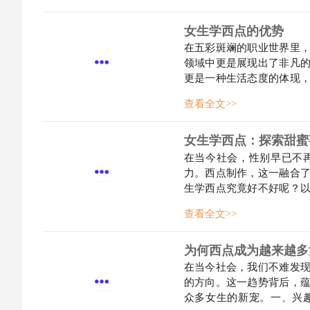
女生学西点的优势
在五彩斑斓的职业世界里
领域中更是展现出了非凡
更是一种生活态度的体现
备细腻入微的观察力，这
查看全文>>
材的选择、配比的精确到每
女生学西点：探索甜蜜
在当今社会，性别早已不
力。西点制作，这一融合
生学西点究竟好不好呢？
精致的外观、丰富的口感
查看全文>>
无限的慕斯蛋糕，每一款西
为何西点成为越来越多
在当今社会，我们不难发
的方向。这一趋势背后，
众多女生的新宠。一、兴