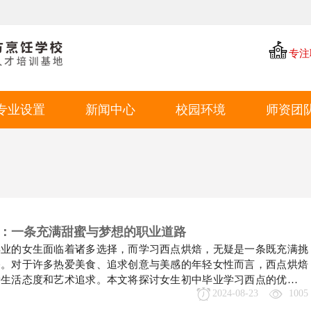
专注
专业设置
新闻中心
校园环境
师资团
中餐专业
学厨资讯
学校环境
西点专业
学校新闻
教学环境
西餐专业
就业动态
学生风采
特色短期
就业环境
：一条充满甜蜜与梦想的职业道路
毕业的女生面临着诸多选择，而学习西点烘焙，无疑是一条既充满挑
学生作品
路。对于许多热爱美食、追求创意与美感的年轻女性而言，西点烘焙
种生活态度和艺术追求。本文将探讨女生初中毕业学习西点的优势、
2024-08-23
1005
为有志于此的女生提供一份参考。优势篇：热爱与天赋的完美结合
力足女生天生对美好事物有着敏锐的感知力和创造力，