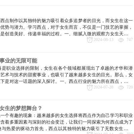
，西点制作以其独特的魅力吸引着众多追梦者的目光，而女生在这一
的优势与潜力。学习西点，对于女生而言，不仅是一门技艺的掌握，
，是创造美好、传递幸福的过程。一、细腻入微的观察力女生天生具
2024-08-13
747
种特质在西点制作中尤为重要。西点制作讲究的是精准与细致，从食
一步操作的严谨，都需要制作者具备高度的专注与细心
事业的无限可能
再是职业选择的限制，女生在各个领域都展现出了卓越的才华和潜
了艺术与技术的甜蜜事业，也吸引了越来越多女生的目光。那么，女
以下是对这一话题的深入探讨。一、西点行业的魅力所在西点，以其
2024-07-28
720
和独特的文化韵味，深受消费者的喜爱。从经典的法式马卡龙到创意
点都像是艺术品，让人赏心悦目。女生通常对美有着敏锐
女生的梦想舞台？
现一个有趣的现象：越来越多的女生选择将西点作为自己学习和职业
蕴含着多重因素与深刻的社会变迁，让我们一同探索为何西点成为了
趣与热爱的驱动力首先，西点以其独特的魅力吸引了无数女生的目