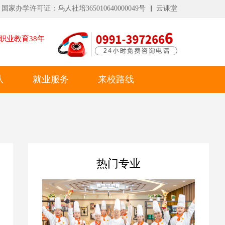
国家办学许可证：乌人社培365010640000049号
云课堂
职业教育
38
年
队
就业服务
来校路线
热门专业