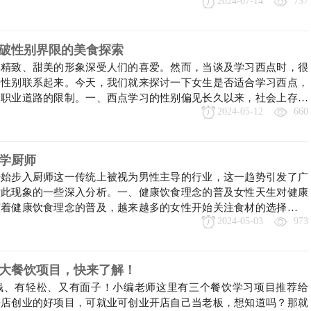
2024-07-14
737
的甜点，每一道作品都如同艺术品般令人赏心悦目。这种对美的追求
表达自我、实现梦想的途径。她们通过学习和实践西点，
破性别界限的美食探索
其精致、甜美的形象深受人们的喜爱。然而，当谈及学习西点时，很
定性别联系起来。今天，我们就来探讨一下女生是否适合学习西点，
择职业道路的限制。一、西点学习的性别偏见长久以来，社会上存在
2024-05-12
660
业或技能更适合特定的性别。对于西点学习来说，这种偏见可能表现
制作，因为她们在味觉、审美和情感表达上更为细腻。
学厨师
开始步入厨师这一传统上被视为男性主导的行业，这一趋势引发了广
对此现象的一些深入分析。一、健康饮食理念的普及女性天生对健康
随着健康饮食理念的普及，越来越多的女性开始关注食材的选择、烹
2024-05-03
973
价值。学习烹饪不仅能让她们更好地照顾自己和家人的健康，还能让
受到烹饪的乐趣。二、职业发展的广阔前景厨师行业正
三大餐饮项目，快来了解！
钱、有轻松、又有面子！小编老师这里有三个餐饮学习项目推荐给
开店创业的好项目，可就业可创业开店自己当老板，想知道吗？那就