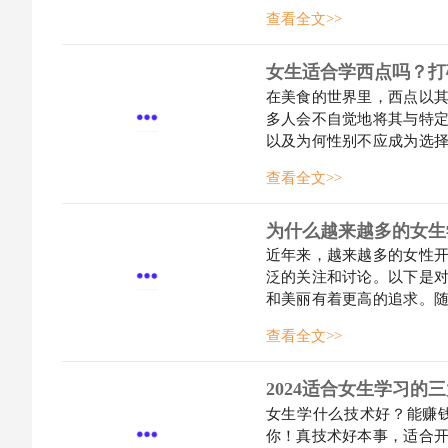
光。从精致的蛋糕到诱人
查看全文>>
和创造，让许多女生找到了
女生适合学西点吗？打
在美食的世界里，西点以
多人会不自觉地将其与特
以及为何性别不应成为选
着一种偏见，认为某些职
查看全文>>
为认为女性更适合学习甜点
为什么越来越多的女生
近年来，越来越多的女性
泛的关注和讨论。以下是
和美丽有着更高的追求。
饪的方式以及食物的营养
查看全文>>
她们在追求美食的同时，享
2024适合女生学习的
女生学什么技术好？能赚
你！真技术好本事，适合