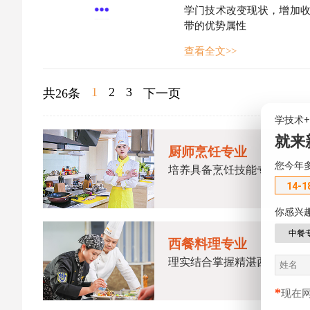
学门技术改变现状，增加
带的优势属性
查看全文>>
1
2
3
共26条
下一页
学技术
就来
厨师烹饪专业
您今年
培养具备烹饪技能专门人才
14-1
你感兴
中餐
西餐料理专业
理实结合掌握精湛西餐技术
*
现在