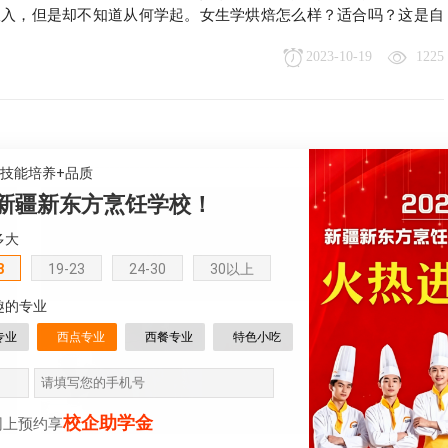
收入，但是却不知道从何学起。女生学烘焙怎么样？适合吗？这是自
2023-10-19
1225
+技能培养+品质
新疆新东方烹饪学校！
西点烘焙专业
多大
学习西点创造正宗幸福味道
8
19-23
24-30
30以上
趣的专业
专业
西点专业
西餐专业
特色小吃
短期烹饪专业
短时间成才助力创发展
校企助学金
网上预约享