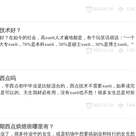
2024-01-18
1226
技术好？
？在如今的社会，高xueli人才遍地都是，有个玩笑话就说：“一个
ueli，70%是本科xueli，50%是硕士xueli，30%是博士xueli。”
2023-12-14
1220
西点吗
，学西点初中毕业是比较适合的，西点技术不需要xueli，如果读完
是可以的。天生我材必有用，没有xueli也不愁！很多女生总是对前
2023-11-29
1444
期西点烘焙班哪里有？
事业了，很多待业中的女生，或是职场中想要搞副业和转行的女生想