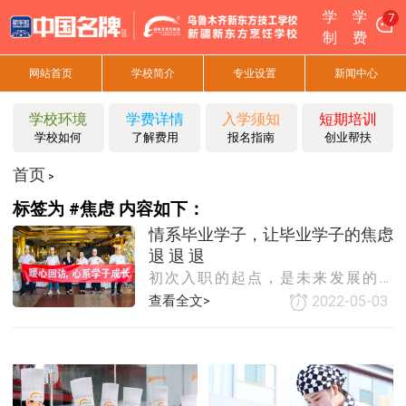
学
学
7
制
费
网站首页
学校简介
专业设置
新闻中心
学校环境
学费详情
入学须知
短期培训
学校如何
了解费用
报名指南
创业帮扶
首页
>
标签为 #焦虑 内容如下：
情系毕业学子，让毕业学子的焦虑
退 退 退
初次入职的起点，是未来发展的重
点，新疆新东方烹饪学校给毕业学子
查看全文>
2022-05-03
提供高起点平台，从初次入职就让毕
业学子的焦虑退退退。新疆新东方烹
饪学校一直以来都把学子们的就业工
作问题放在首位，让